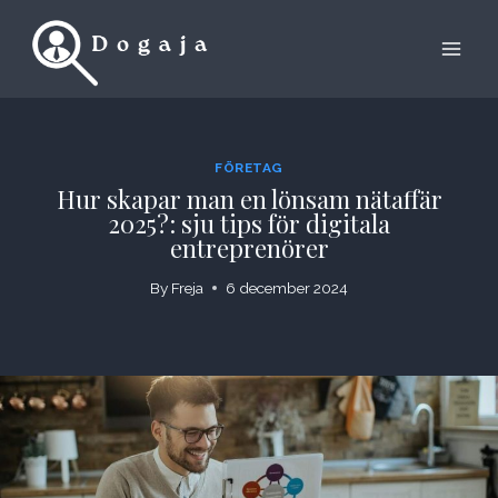
Skip
to
content
FÖRETAG
Hur skapar man en lönsam nätaffär
2025?: sju tips för digitala
entreprenörer
By
Freja
6 december 2024