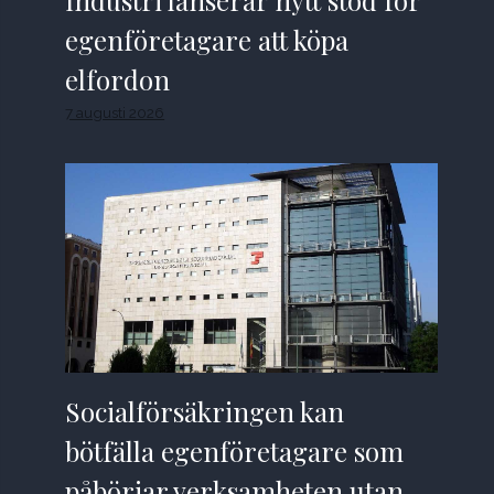
Industri lanserar nytt stöd för
egenföretagare att köpa
elfordon
7 augusti 2026
Socialförsäkringen kan
bötfälla egenföretagare som
påbörjar verksamheten utan