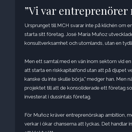
”Vi var entreprenörer
Ursprunget till MCH svarar inte på klichén om 
starta sitt företag. José María Muñoz utvecklade t
konsultverksamhet och utomlands, utan en tydli
Men ett samtal med en vän inom sektorn vid en
att starta en riskkapitalfond utan att på djupet vet
kanske du inte skulle börja,” medger han. Men 
projektet till att de konsoliderade ett företag 
investerat i dussintals företag.
För Muñoz kräver entreprenörskap ambition, men 
verkar i ökar chanserna att lyckas. Det handlar i