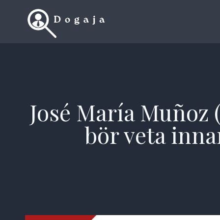
Skip
to
content
José María Muñoz (
bör veta inna