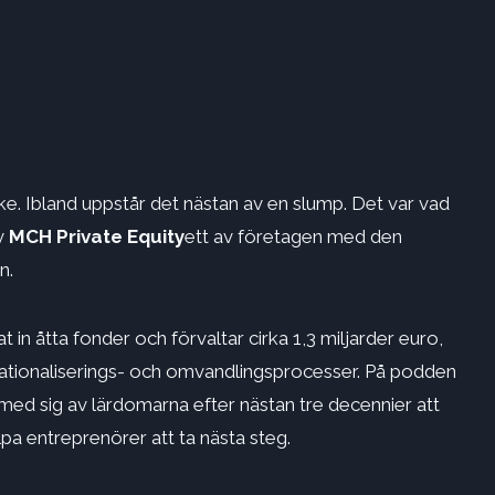
yrke. Ibland uppstår det nästan av en slump. Det var vad
v
MCH Private Equity
ett av företagen med den
n.
 in åtta fonder och förvaltar cirka 1,3 miljarder euro,
ernationaliserings- och omvandlingsprocesser. På podden
ed sig av lärdomarna efter nästan tre decennier att
pa entreprenörer att ta nästa steg.