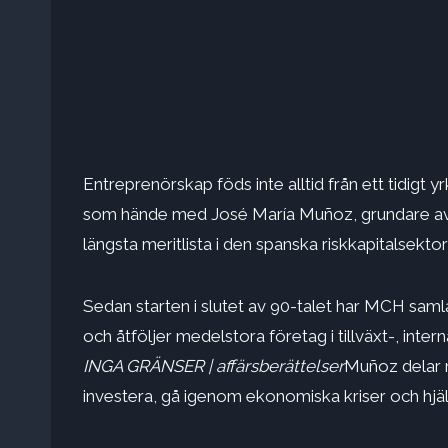
Entreprenörskap föds inte alltid från ett tidigt 
som hände med José María Muñoz, grundare a
längsta meritlista i den spanska riskkapitalsektor
Sedan starten i slutet av 90-talet har MCH samlat
och åtföljer medelstora företag i tillväxt-, int
INGA GRÄNSER | affärsberättelser
Muñoz delar m
investera, gå igenom ekonomiska kriser och hjäl