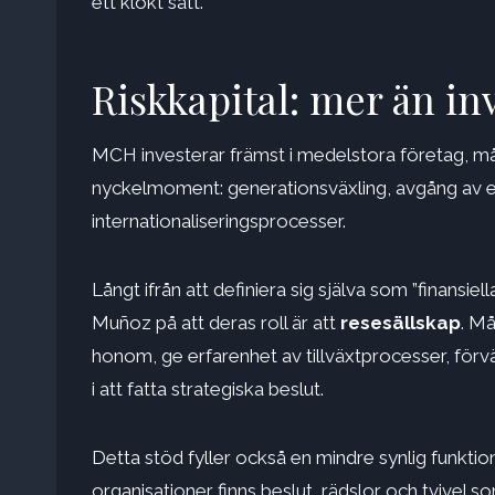
ett klokt sätt.
Riskkapital: mer än in
MCH investerar främst i medelstora företag, må
nyckelmoment: generationsväxling, avgång av en 
internationaliseringsprocesser.
Långt ifrån att definiera sig själva som ”finansiella
Muñoz på att deras roll är att
resesällskap
. Må
honom, ge erfarenhet av tillväxtprocesser, förv
i att fatta strategiska beslut.
Detta stöd fyller också en mindre synlig funkti
organisationer finns beslut, rädslor och tvivel s