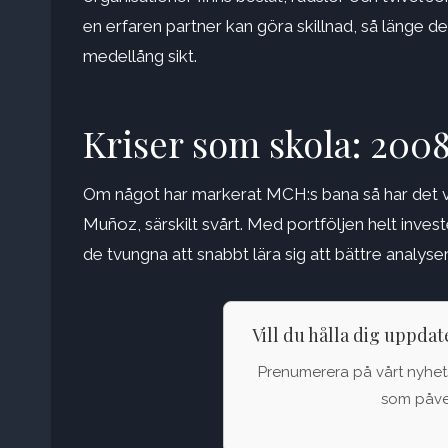
en erfaren partner kan göra skillnad, så länge det
medellång sikt.
Kriser som skola: 200
Om något har markerat MCH:s bana så har det var
Muñoz, särskilt svårt. Med portföljen helt inve
de tvungna att snabbt lära sig att bättre analyser
Vill du hålla dig uppda
Prenumerera på vårt nyhets
som påver