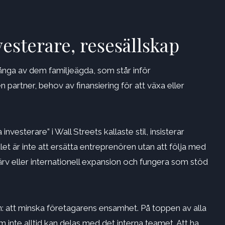
vesterare, resesällskap
nga av dem familjeägda, som står inför
partner, behov av finansiering för att växa eller
 investerare” i Wall Streets kallaste stil, insisterar
let är inte att ersätta entreprenören utan att följa med
ärv eller internationell expansion och fungera som stöd
on: att minska företagarens ensamhet. På toppen av alla
om inte alltid kan delas med det interna teamet. Att ha