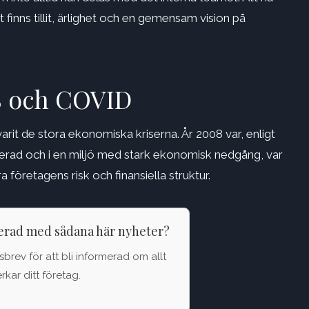
 finns tillit, ärlighet och en gemensam vision på
8 och COVID
it de stora ekonomiska kriserna. År 2008 var, enligt
sterad och i en miljö med stark ekonomisk nedgång, var
a företagens risk och finansiella struktur.
terad med sådana här nyheter?
brev för att bli informerad om allt
kar ditt företag.