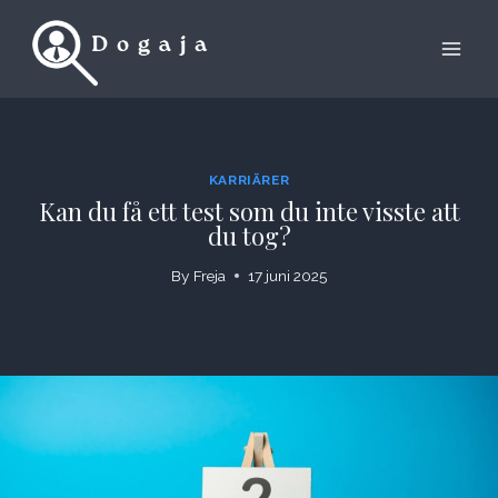
Skip
to
content
KARRIÄRER
Kan du få ett test som du inte visste att
du tog?
By
Freja
17 juni 2025