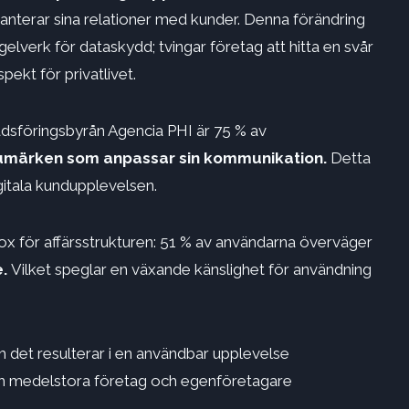
hanterar sina relationer med kunder. Denna förändring
egelverk för dataskydd; tvingar företag att hitta en svår
ekt för privatlivet.
dsföringsbyrån Agencia PHI är 75 % av
umärken som anpassar sin kommunikation.
Detta
igitala kundupplevelsen.
x för affärsstrukturen: 51 % av användarna överväger
e.
Vilket speglar en växande känslighet för användning
m det resulterar i en användbar upplevelse
h medelstora företag och egenföretagare