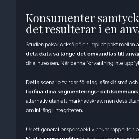
Konsumenter samtycker
det resulterar i en an
Studien pekar också på en implicit pakt mella
dela data så länge det omvandlas till anv
dina intressen. När denna förväntning inte uppfy
Detta scenario tvingar företag, särskilt små oc
förfina dina segmenterings- och kommunika
alternativ utan ett marknadskrav, men dess tillä
om intrång i integriteten.
Ur ett generationsperspektiv pekar rapporten oc
Medan
yngre profiler
kräver automatiserade oc