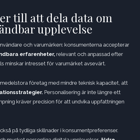
 till att dela data om
vändbar upplevelse
n användare och varumärken: konsumenterna accepterar
ändbara erfarenheter,
relevant och anpassad efter
lls minskar intresset för varumärket avsevärt.
h medelstora företag med mindre teknisk kapacitet, att
tionsstrategier.
Personalisering är inte längre ett
mpning kräver precision för att undvika uppfattningen
kså på tydliga skillnader i konsumentpreferenser.
h mycket personliga digitala upplevelser,
äldre