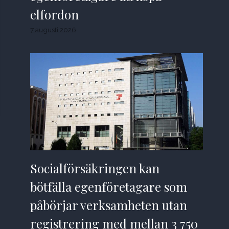
elfordon
7 augusti 2026
Socialförsäkringen kan
bötfälla egenföretagare som
påbörjar verksamheten utan
registrering med mellan 3 750