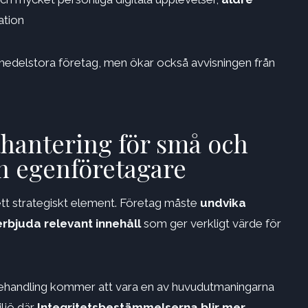
ation
 medelstora företag, men ökar också avvisningen från
antering för små och
h egenföretagare
ett strategiskt element. Företag måste
undvika
rbjuda relevant innehåll
som ger verkligt värde för
behandling kommer att vara en av huvudutmaningarna
iljö där
Integritetsbestämmelserna blir mer