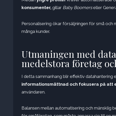
konsumenter,
gillar
Baby Boomers
eller Gener
Personalisering ökar försäljningen för små och
många kunder.
Utmaningen med datah
medelstora företag oc
I detta sammanhang blir effektiv datahantering 
informationsmättnad och fokusera på att e
användaren.
Balansen mellan automatisering och mänsklig 
för småföretag, som måste anpassa sig till en m