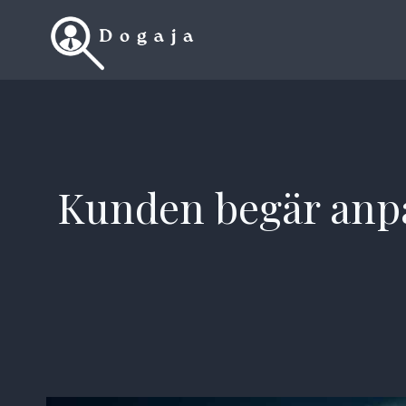
Skip
to
content
Kunden begär anpa