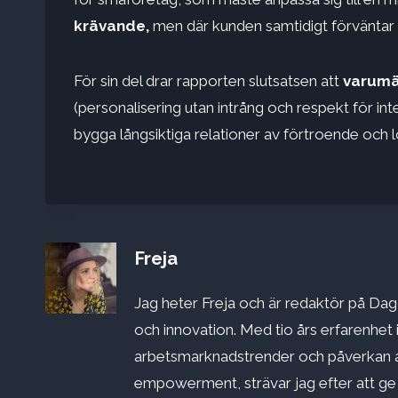
krävande,
men där kunden samtidigt förväntar s
För sin del drar rapporten slutsatsen att
varumä
(personalisering utan intrång och respekt för int
bygga långsiktiga relationer av förtroende och lo
Freja
Jag heter Freja och är redaktör på Dago
och innovation. Med tio års erfarenhet 
arbetsmarknadstrender och påverkan a
empowerment, strävar jag efter att ge st