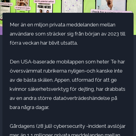
Mer än en miljon privata meddelanden mellan
användare som sträcker sig från början av 2023 till
förra veckan har blivit utsatta.
Den USA-baserade mobilappen som heter Te har
översvämmat rubrikerna nyligen-och kanske inte
av de bästa skälen. Appen, utformad för att ge
kvinnor säkerhetsverktyg för dejting, har drabbats
av en andra större dataöverträdeshändelse på
bara några dagar.
Gårdagens (28 juli) cybersecurity -incident avslöjar
mer än 1,1 miljoner privata meddelanden mellan