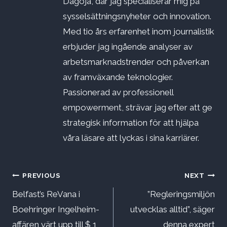
Dagoja, där jag specialiserar mig på
sysselsättningsnyheter och innovation.
Med tio års erfarenhet inom journalistik
erbjuder jag ingående analyser av
arbetsmarknadstrender och påverkan
av framväxande teknologier.
Passionerad av professionell
empowerment, strävar jag efter att ge
strategisk information för att hjälpa
våra läsare att lyckas i sina karriärer.
Inläggsnavigering
PREVIOUS
NEXT
Belfast’s ReVana i
”Regleringsmiljön
Boehringer Ingelheim-
utvecklas alltid”, säger
affären värt upp till $ 1
denna expert