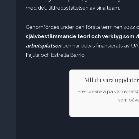
med det, tillfredsställelsen av sina team.
Genomfördes under den första terminen 2022 
självbestämmande teori och verktyg som
A
arbetsplatsen
och har delvis finansierats av 
Fajula och Estrella Barrio.
Vill du vara uppdate
Prenumerera på vår nyhetsbul
som påver