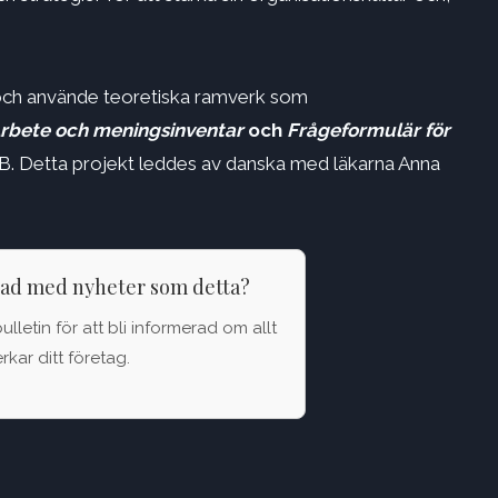
och använde teoretiska ramverk som
rbete och meningsinventar
och
Frågeformulär för
UAB. Detta projekt leddes av danska med läkarna Anna
rad med nyheter som detta?
letin för att bli informerad om allt
kar ditt företag.