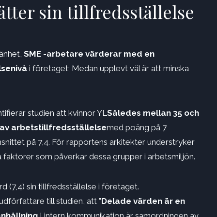
ter sin tillfredsställelse
änhet,
SME -arbetare värderar med en
elsenivå
i företaget; Medan upplevt väl är att minska
tifierar studien att kvinnor YL
Således mellan 35 och
v arbetstillfredsställelse
med poäng på 7
ittet på 7,4. För rapportens arkitekter understryker
a faktorer som påverkar dessa grupper i arbetsmiljön.
,4) sin tillfredsställelse i företaget.
örfattare till studien, att ”
Delade värden är en
anhållning
I intern kommunikation är samordningen av