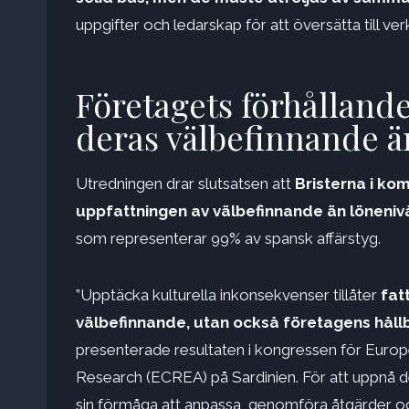
uppgifter och ledarskap för att översätta till verk
Företagets förhållande
deras välbefinnande ä
Utredningen drar slutsatsen att
Bristerna i ko
uppfattningen av välbefinnande än löneniv
som representerar 99% av spansk affärstyg.
”Upptäcka kulturella inkonsekvenser tillåter
fat
välbefinnande, utan också företagens håll
presenterade resultaten i kongressen för Euro
Research (ECREA) på Sardinien. För att uppnå 
sin förmåga att anpassa, genomföra åtgärder och 