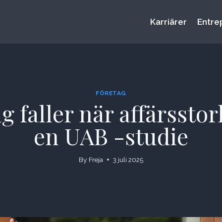
Karriärer
Entre
FÖRETAG
 faller när affärsstor
en UAB -studie
By
Freja
3 juli 2025