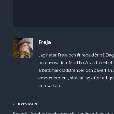
Freja
Jag heter Freja och är redaktör på Dago
och innovation. Med tio års erfarenhet 
arbetsmarknadstrender och påverkan a
empowerment, strävar jag efter att ge st
sina karriärer.
Inläggsnavigering
PREVIOUS
Spanska företag betalar mer skatter än 95% av sina