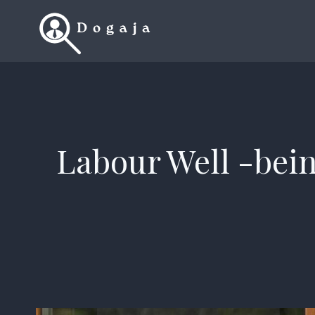
Skip
to
content
Labour Well -being