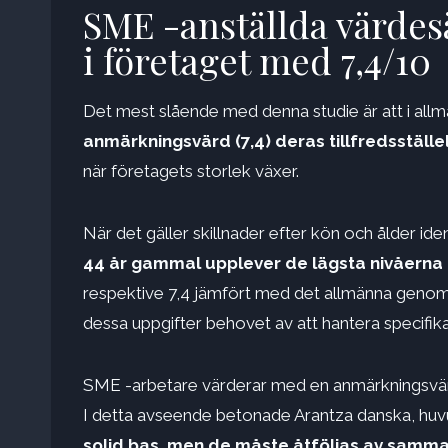
SME -anställda värdesät
i företaget med 7,4/10
Det mest slående med denna studie är att i allm
anmärkningsvärd (7,4) deras tillfredsställ
när företagets storlek växer.
När det gäller skillnader efter kön och ålder iden
44 år gammal upplever de lägsta nivåerna a
respektive 7,4 jämfört med det allmänna genomsn
dessa uppgifter behovet av att hantera specifik
SME -arbetare värderar med en anmärkningsvärd (7
I detta avseende betonade Arantza danska, huvudf
solid bas, men de måste åtföljas av samm