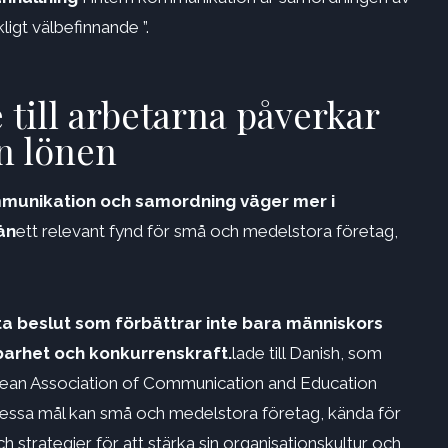
ligt välbefinnande ”.
 till arbetarna påverkar
n lönen
mmunikation och samordning väger mer i
ån
ett relevant fynd för små och medelstora företag,
ta beslut som förbättrar inte bara människors
barhet och konkurrenskraft.
lade till Danish, som
pean Association of Communication and Education
dessa mål kan små och medelstora företag, kända för
strategier för att stärka sin organisationskultur och,