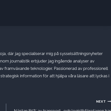
ja, där jag specialiserar mig på sysselsättningsnyheter
inom journalistik erbjuder jag ingående analyser av
v framväxande teknologier. Passionerad av professionell
rategisk information för att hjälpa våra läsare att lyckas i
NEXT
Nästan 85% av transport- och logistikföretagen har