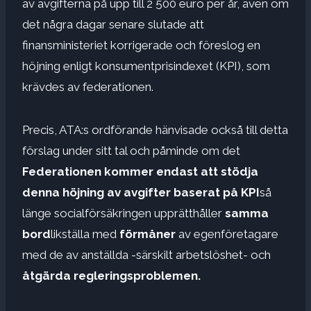
av avgifterna på upp till 2 500 euro per år, även om
det några dagar senare slutade att
finansministeriet korrigerade och föreslog en
höjning enligt konsumentprisindexet (KPI), som
krävdes av federationen.
Precis, ATA:s ordförande hänvisade också till detta
förslag under sitt tal och påminde om det
Federationen kommer endast att stödja
denna höjning av avgifter baserat på KPI
så
länge socialförsäkringen upprätthåller
samma
bord
likställa med
förmåner
av egenföretagare
med de av anställda -särskilt arbetslöshet- och
åtgärda regleringsproblemen.