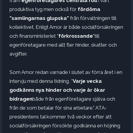
fram
egenföretagares centrala roll
i vårt
produktiva tyg men också för
fördöma
”samlingarnas glupska”
från förvaltningen till
kollektivet. Enligt Amor är både socialförsäkringen
och finansministeriet ”
förkrossande
”till
egenföretagare med allt fler hinder, skatter och
avgifter.
Som Amor redan varnade i slutet av förra året i en
intervju med denna tidning, ”
Varje vecka
godkänns nya hinder och varje år ökar
bidragen
både från egenföretagare själva och
från de som betalar för sina arbetare.” ATA-
presidentens tal kommer två veckor efter att
socialförsäkringen försökte godkänna en höjning