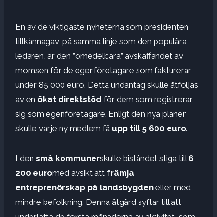
En av de viktigaste nyheterna som presidenten
tillkännagav, på samma linje som den populära
ledaren, är den ”omedelbara” avskaffandet av
momsen för de egenföretagare som fakturerar
under 85 000 euro. Detta undantag skulle åtföljas
av en
ökat direktstöd
för dem som registrerar
sig som egenföretagare. Enligt den nya planen
skulle varje ny medlem få
upp till 5 600 euro
.
I den
små kommuner
skulle biståndet stiga till
6
200 euro
med avsikt att
främja
entreprenörskap på landsbygden
eller med
mindre befolkning. Denna åtgärd syftar till att
underlätta de första månaderna av aktivitet, som