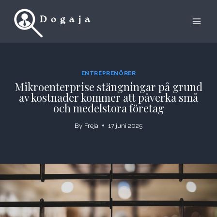
Skip
to
content
ENTREPRENÖRER
Mikroenterprise stängningar på grund
av kostnader kommer att påverka små
och medelstora företag
By
Freja
17 juni 2025