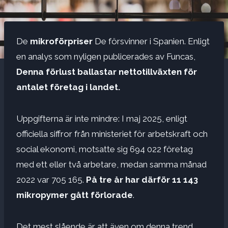
De
mikroförpriser
De försvinner i Spanien. Enligt
en analys som nyligen publicerades av Funcas,
Denna förlust ballastar nettotillväxten för
antalet företag i landet.
Uppgifterna är inte mindre: I maj 2025, enligt
officiella siffror från ministeriet för arbetskraft och
social ekonomi, motsatte sig 694 022 företag
med ett eller två arbetare, medan samma månad
2022 var 705 165.
På tre år har därför 11 143
mikropymer gått förlorade
.
Det mest slående är att även om denna trend