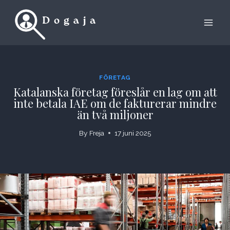
Skip
to
content
FÖRETAG
Katalanska företag föreslår en lag om att
inte betala IAE om de fakturerar mindre
än två miljoner
By
Freja
17 juni 2025