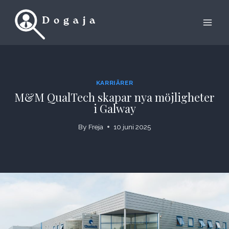
Skip
to
content
KARRIÄRER
M&M QualTech skapar nya möjligheter
i Galway
By
Freja
10 juni 2025