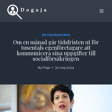
Skip
to
content
ENTREPRENÖRER
Om en månad går tidsfristen ut för
tusentals egenföretagare att
kommunicera sina uppgifter till
socialförsäkringen
By
Freja
30 maj 2024