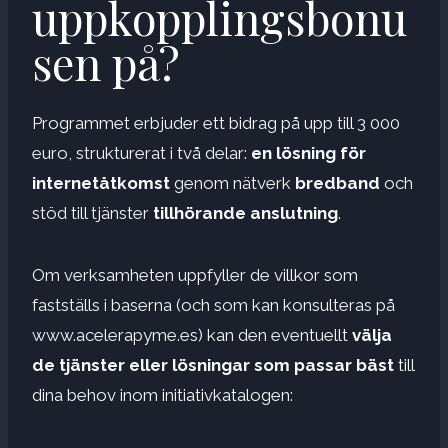
uppkopplingsbonu
sen på?
Programmet erbjuder ett bidrag på upp till 3 000
euro, strukturerat i två delar:
en lösning för
internetåtkomst
genom nätverk
bredband
och
stöd till tjänster
tillhörande anslutning
.
Om verksamheten uppfyller de villkor som
fastställs i baserna (och som kan konsulteras på
www.acelerapyme.es) kan den eventuellt
välja
de tjänster eller lösningar som passar bäst
till
dina behov inom initiativkatalogen: