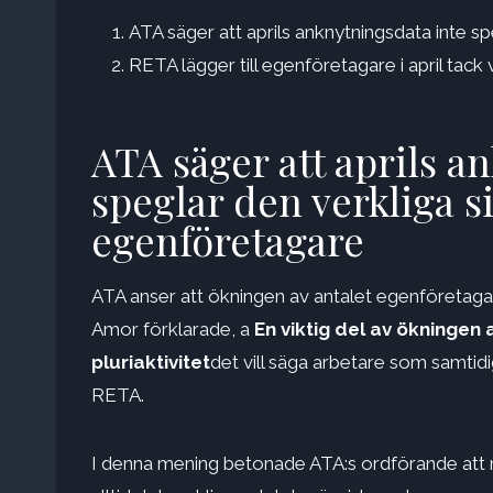
ATA säger att aprils anknytningsdata inte s
RETA lägger till egenföretagare i april ta
ATA säger att aprils a
speglar den verkliga s
egenföretagare
ATA anser att ökningen av antalet egenföretag
Amor förklarade, a
En viktig del av ökningen 
pluriaktivitet
det vill säga arbetare som samtidi
RETA.
I denna mening betonade ATA:s ordförande att nä