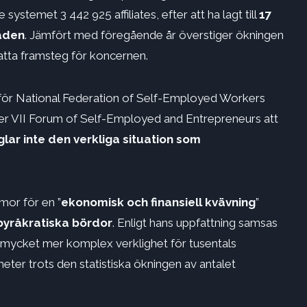
ystemet 3 442 925 affiliates, efter att ha lagt till
17
aden
. Jämfört med föregående år överstiger ökningen
atta framsteg för koncernen.
de för National Federation of Self-Employed Workers
er VII Forum of Self-Employed and Entrepreneurs att
lar inte den verkliga situation som
mor för en ”
ekonomisk och finansiell kvävning
”
 byråkratiska bördor
. Enligt hans uppfattning samsas
ycket mer komplex verklighet för tusentals
eter trots den statistiska ökningen av antalet