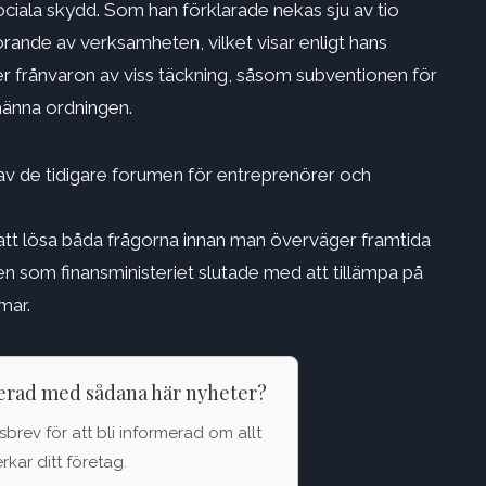
iala skydd. Som han förklarade nekas sju av tio
ande av verksamheten, vilket visar enligt hans
er frånvaron av viss täckning, såsom subventionen för
lmänna ordningen.
av de tidigare forumen för entreprenörer och
 att lösa båda frågorna innan man överväger framtida
den som finansministeriet slutade med att tillämpa på
mar.
terad med sådana här nyheter?
brev för att bli informerad om allt
kar ditt företag.