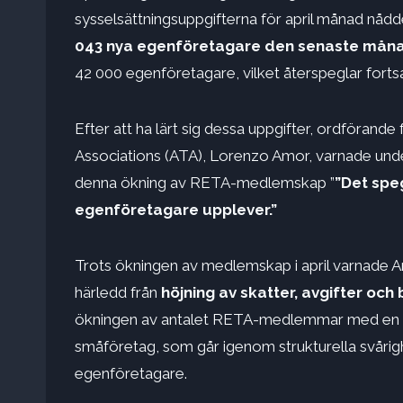
sysselsättningsuppgifterna för april månad nådde s
043 nya egenföretagare den senaste mån
42 000 egenföretagare, vilket återspeglar forts
Efter att ha lärt sig dessa uppgifter, ordföran
Associations (ATA), Lorenzo Amor,
varnade und
denna ökning av RETA-medlemskap ”
”Det speg
egenföretagare upplever.”
Trots ökningen av medlemskap i april varnade A
härledd från
höjning av skatter, avgifter och
ökningen av antalet RETA-medlemmar med en m
småföretag, som går igenom strukturella svårigh
egenföretagare.