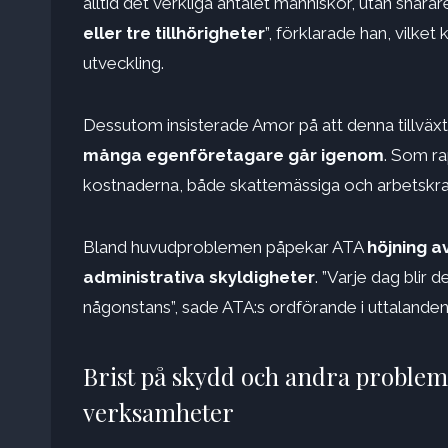
alltid det verkliga antalet människor, utan snara
eller tre tillhörigheter
”, förklarade han, vilke
utveckling.
Dessutom insisterade Amor på att denna tillväxt
många egenföretagare går igenom
. Som ra
kostnaderna, både skattemässiga och arbetskraft
Bland huvudproblemen påpekar ATA
höjning a
administrativa skyldigheter
. ”Varje dag blir 
någonstans”, sade ATA:s ordförande i uttalanden 
Brist på skydd och andra problem
verksamheter