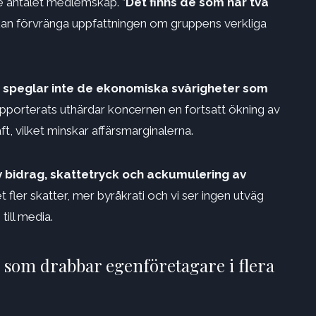
re antalet medlemskap. ”
Det finns de som har två
t kan förvränga uppfattningen om gruppens verkliga
speglar inte de ekonomiska svårigheter som
pporterats uthärdar koncernen en fortsatt ökning av
, vilket minskar affärsmarginalerna.
v bidrag, skattetryck och ackumulering av
det fler skatter, mer byråkrati och vi ser ingen utväg
till media.
 som drabbar egenföretagare i flera