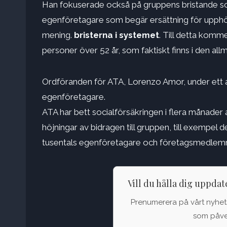
Han fokuserade också på gruppens bristande soc
egenföretagare som begär ersättning för upphör
mening.
bristerna i systemet
. Till detta komm
personer över 52 år, som faktiskt finns i den al
Ordföranden för ATA, Lorenzo Amor, under ett 
egenföretagare.
ATA har bett socialförsäkringen i flera månader
höjningar av bidragen till gruppen, till exempel 
tusentals egenföretagare och företagsmedlem
Vill du hålla dig uppda
Prenumerera på vårt nyhets
som påver