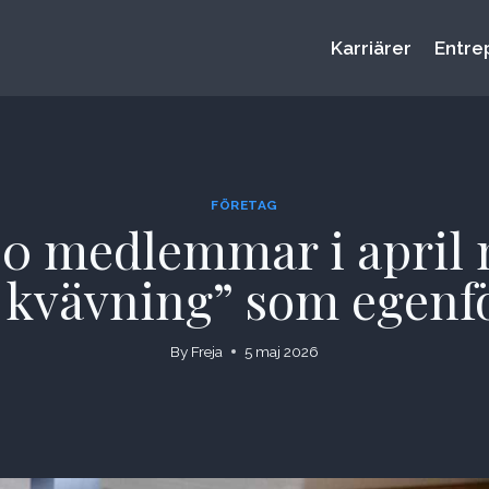
Karriärer
Entre
FÖRETAG
000 medlemmar i april
kvävning” som egenför
By
Freja
5 maj 2026