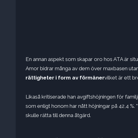
En annan aspekt som skapar oro hos ATA är situa
Amor bidrar många av dem över maxbasen utan 
rättigheter i form av förmåner
vilket är ett b
Likaså kritiserade han avgiftshöjningen för f
som enligt honom har nått höjningar på 42,4 %. ”
skulle rätta till denna åtgärd.