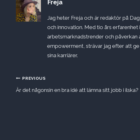
Freja
Jag heter Freja och är redaktör på Dago
och innovation. Med tio års erfarenhet 
arbetsmarknadstrender och påverkan a
empowerment, strävar jag efter att ge st
sina karriärer.
Inläggsnavigering
PREVIOUS
Är det någonsin en bra idé att lämna sitt jobb i ilska?