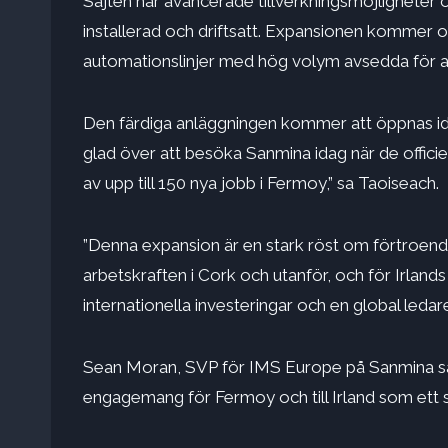
Sajten har avancerade tillverkningsmöjligheter 
installerad och driftsatt. Expansionen kommer o
automationslinjer med hög volym avsedda för a
Den färdiga anläggningen kommer att öppnas ida
glad över att besöka Sanmina idag när de offic
av upp till 150 nya jobb i Fermoy,” sa Taoiseach.
”Denna expansion är en stark röst om förtroe
arbetskraften i Cork och utanför, och för Irlands
internationella investeringar och en global ledar
Sean Moran, SVP för IMS Europe på Sanmina sa
engagemang för Fermoy och till Irland som ett s