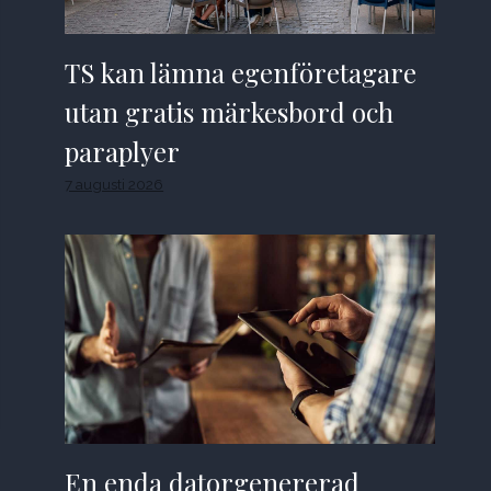
TS kan lämna egenföretagare
utan gratis märkesbord och
paraplyer
7 augusti 2026
En enda datorgenererad