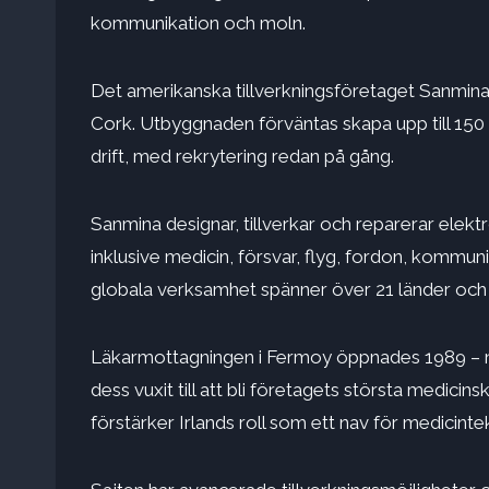
kommunikation och moln.
Det amerikanska tillverkningsföretaget Sanmina 
Cork. Utbyggnaden förväntas skapa upp till 150 kv
drift, med rekrytering redan på gång.
Sanmina designar, tillverkar och reparerar elekt
inklusive medicin, försvar, flyg, fordon, kommun
globala verksamhet spänner över 21 länder och s
Läkarmottagningen i Fermoy öppnades 1989 – ni
dess vuxit till att bli företagets största medici
förstärker Irlands roll som ett nav för medicintek