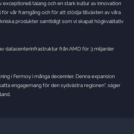
v exceptionell talang och en stark kultur av innovation
 för vår framgång och för att stödja tillväxten av våra
niska produkter samtidigt som vi skapat högkvalitativ
v datacenterinfrastruktur från AMD för 3 miljarder
ttning i Fermoy i många decennier. Denna expansion
tsatta engagemang för den sydvästra regionen”, säger
land.