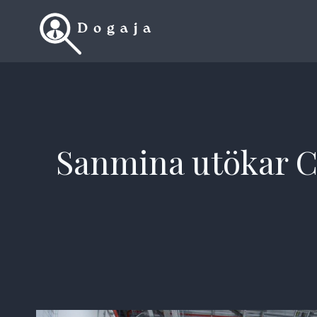
Skip
to
content
Sanmina utökar C