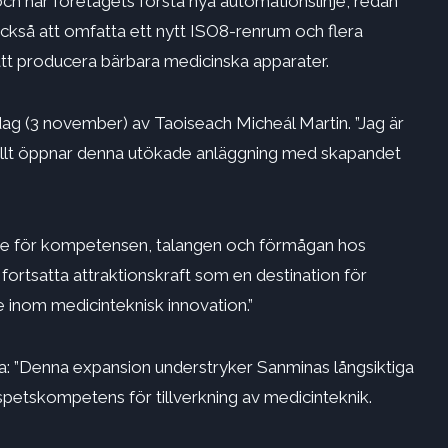
och har företagets första nya automationslinje, redan
ckså att omfatta ett nytt ISO8-renrum och flera
tt producera bärbara medicinska apparater.
g (3 november) av Taoiseach Micheál Martin. ”Jag är
iellt öppnar denna utökade anläggning med skapandet
nde för kompetensen, talangen och förmågan hos
 fortsatta attraktionskraft som en destination för
e inom medicinteknisk innovation.”
: ”Denna expansion understryker Sanminas långsiktiga
petskompetens för tillverkning av medicinteknik.