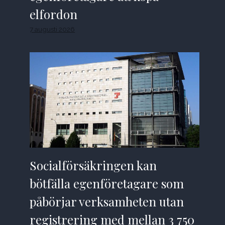
elfordon
7 augusti 2026
Socialförsäkringen kan
bötfälla egenföretagare som
påbörjar verksamheten utan
registrering med mellan 3 750