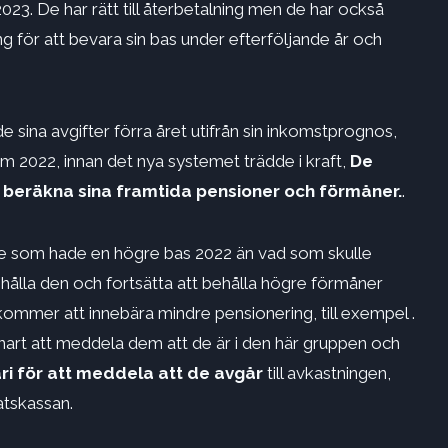
23. De har rätt till återbetalning men de har också
ng för att bevara sin bas under efterföljande år och
 sina avgifter förra året utifrån sin inkomstprognos,
 2022, innan det nya systemet trädde i kraft,
De
t beräkna sina framtida pensioner och förmåner.
.
re som hade en högre bas 2022 än vad som skulle
ålla den och fortsätta att behålla högre förmåner
 kommer att innebära mindre pensionering, till exempel .
nart att meddela dem att de är i den här gruppen och
ari för att meddela att de avgår
till avkastningen,
atskassan.