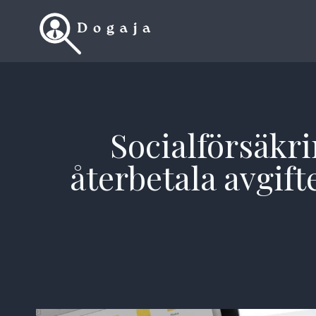
Skip
to
content
Socialförsäkri
återbetala avgift