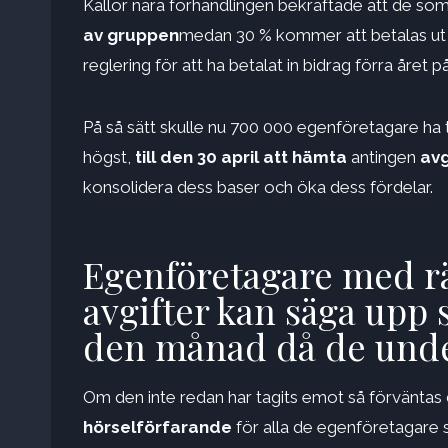
Källor nära förhandlingen bekräftade att de som h
av gruppen
medan 30 % kommer att betalas ut 
reglering för att ha betalat in bidrag förra året p
På så sätt skulle nu 700 000 egenföretagare ha 
högst,
till den 30 april att hämta
antingen
avg
konsolidera dess baser och öka dess fördelar.
Egenföretagare med rät
avgifter kan säga upp
den månad då de unde
Om den inte redan har tagits emot så förvänta
hörselförfarande
för alla de egenföretagare