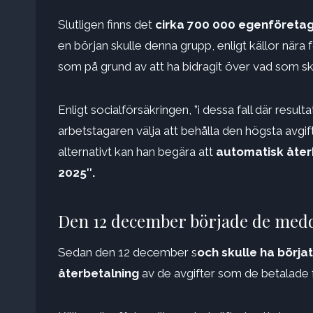
Slutligen finns det
cirka 700 000 egenföreta
en början skulle denna grupp, enligt källor när
som på grund av att ha bidragit över vad som s
Enligt socialförsäkringen, ”i dessa fall där result
arbetstagaren välja att behålla den högsta avgift
alternativt kan han begära att
automatisk åter
2025″.
Den 12 december började de medde
Sedan den 12 december s
och skulle ha börja
återbetalning
av de avgifter som de betalade 