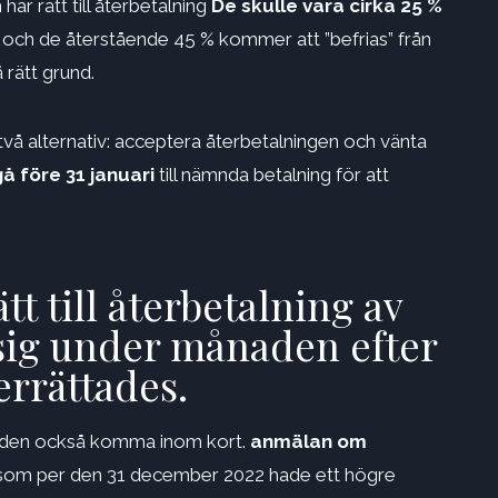
ar rätt till återbetalning
De skulle vara cirka 25 %
och de återstående 45 % kommer att ”befrias” från
å rätt grund.
två alternativ: acceptera återbetalningen och vänta
å före 31 januari
till nämnda betalning för att
t till återbetalning av
 sig under månaden efter
rrättades.
s den också komma inom kort.
anmälan om
 som per den 31 december 2022 hade ett högre