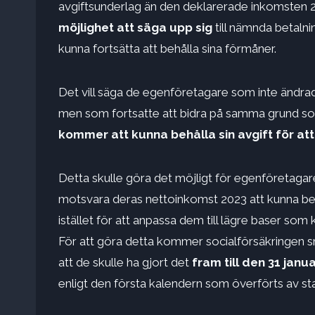
avgiftsunderlag än den deklarerade inkomsten 20
möjlighet att säga upp sig
till nämnda betalni
kunna fortsätta att behålla sina förmåner.
Det vill säga de egenföretagare som inte ändrade
men som fortsatte att bidra på samma grund som
kommer att kunna behålla sin avgift för at
Detta skulle göra det möjligt för egenföretaga
motsvara deras nettoinkomst 2023 att kunna beh
istället för att anpassa dem till lägre baser som
För att göra detta kommer socialförsäkringen s
att de skulle ha gjort det
fram till den 31 janu
enligt den första kalendern som överförts av st