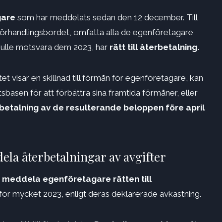
gare
som har meddelats sedan den 12 december. Till
a förhandlingsbordet, omfatta alla de egenföretagare
kulle motsvara dem 2023, har
rätt till återbetalning.
atet visar en skillnad till förmån för egenföretagare, kan
sbasen för att förbättra sina framtida förmåner, eller
betalning av de resulterande beloppen före april
la återbetalningar av avgifter
t meddela egenföretagare rätten till
för mycket 2023, enligt deras deklarerade avkastning.