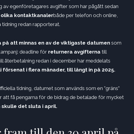
g av egenföretagares avgifter som har pågått sedan
v
olika kontaktkanaler
både per telefon och online,
 tidning redan rapporterat.
 på att minnas en av de viktigaste datumen
som
kampanj: deadline för
returnera avgifterna
till
till återbetalning redan i december har meddelats
 försenat i flera månader, till långt in på 2025.
iciella tidning, datumet som används som en ”gräns”
ör att få pengarna för de bidrag de betalade för mycket
kulle det sluta i april.
 fram till den 30 april på