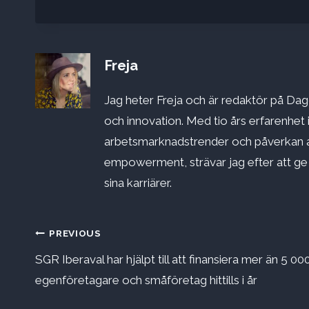
Freja
Jag heter Freja och är redaktör på Dago
och innovation. Med tio års erfarenhet 
arbetsmarknadstrender och påverkan a
empowerment, strävar jag efter att ge st
sina karriärer.
Inläggsnavigering
PREVIOUS
SGR Iberaval har hjälpt till att finansiera mer än 5 00
egenföretagare och småföretag hittills i år