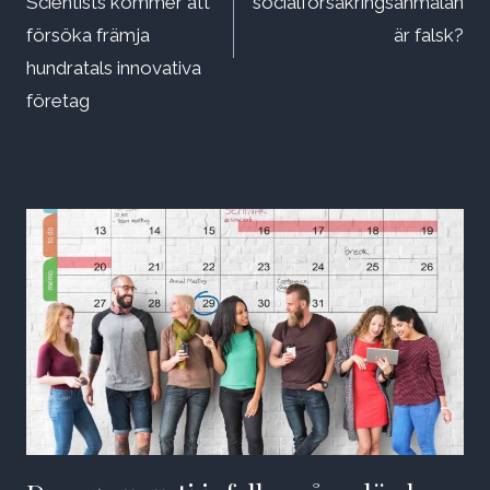
Scientists kommer att
socialförsäkringsanmälan
försöka främja
är falsk?
hundratals innovativa
företag