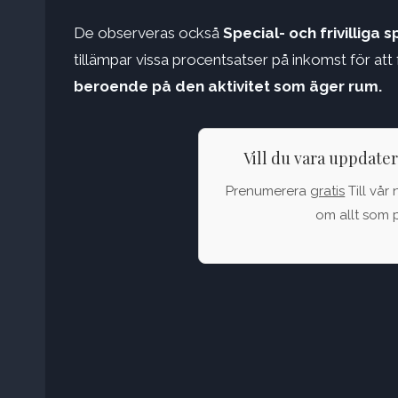
De observeras också
Special- och frivilliga 
tillämpar vissa procentsatser på inkomst för att 
beroende på den aktivitet som äger rum.
Vill du vara uppdate
Prenumerera
gratis
Till vår 
om allt som p