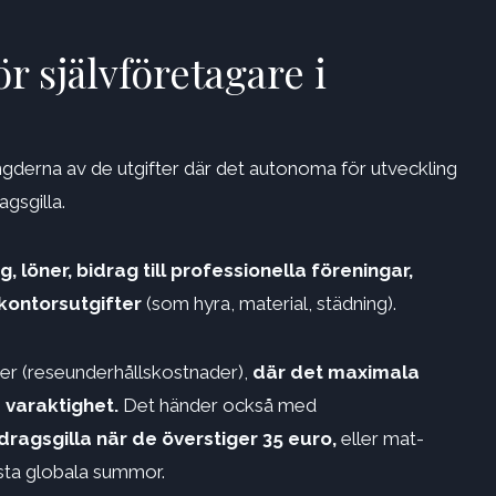
ör självföretagare i
ängderna av de utgifter där det autonoma för utveckling
agsgilla.
, löner, bidrag till professionella föreningar,
 kontorsutgifter
(som hyra, material, städning).
ter (reseunderhållskostnader),
där det maximala
s varaktighet.
Det händer också med
ragsgilla när de överstiger 35 euro,
eller mat-
asta globala summor.