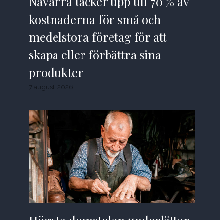
Navarra täcker upp till 70 % av
kostnaderna för små och
medelstora företag för att
skapa eller förbättra sina
produkter
7 augusti 2026
Högsta domstolen underlättar