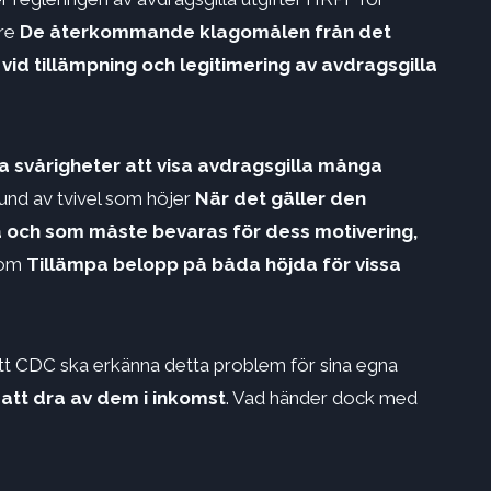
öre
De återkommande klagomålen från det
id tillämpning och legitimering av avdragsgilla
 svårigheter att visa avdragsgilla många
rund av tvivel som höjer
När det gäller den
a och som måste bevaras för dess motivering,
 om
Tillämpa belopp på båda höjda för vissa
 att CDC ska erkänna detta problem för sina egna
r att dra av dem i inkomst
. Vad händer dock med