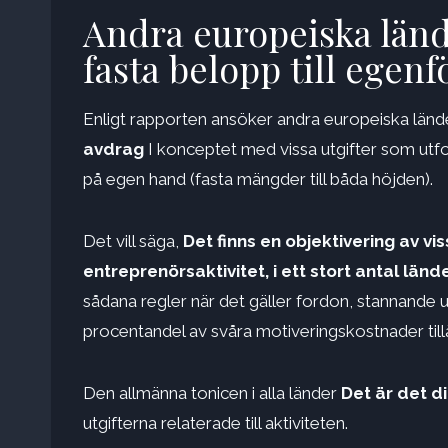
Andra europeiska lände
fasta belopp till egenf
Enligt rapporten ansöker andra europeiska länd
avdrag
I konceptet med vissa utgifter som utf
på egen hand (fasta mängder till båda höjden).
Det vill säga,
Det finns en objektivering av vi
entreprenörsaktivitet, i ett stort antal lände
sådana regler när det gäller fordon, stannande u
procentandel av svåra motiveringskostnader til
Den allmänna tonicen i alla länder
Det är det d
utgifterna relaterade till aktiviteten.