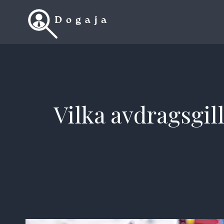
Skip
to
content
Vilka avdragsgill