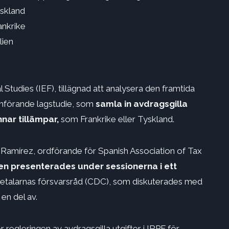
yskland
ankrike
lien
 Studies (IEF), tillägnad att analysera den framtida
mförande lagstudie, som
samla in avdragsgilla
nar tillämpar,
som Frankrike eller Tyskland.
Ramírez, ordförande för Spanish Association of Tax
en presenterades under sessionerna i ett
etalarnas försvarsråd (CDC), som diskuterades med
en del av.
regleringen av avdragsgilla utgifter i IRPF för