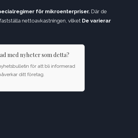
specialregimer för mikroenterpriser.
Där de
fastställa nettoavkastningen, vilket
De varierar
rad med nyheter som detta?
nyhetsbulletin för att bli informerad
åverkar ditt företag.