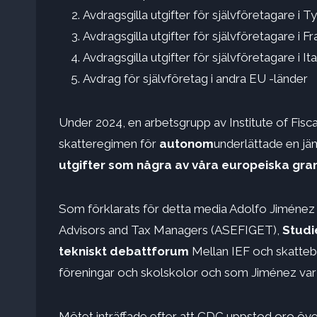
Avdragsgilla utgifter för självföretagare i T
Avdragsgilla utgifter för självföretagare i Fr
Avdragsgilla utgifter för självföretagare i Ita
Avdrag för självföretag i andra EU -länder
Under 2024, en arbetsgrupp av Institute of Fiscal
skatteregimen för
autonom
underlättade en jä
utgifter som några av våra europeiska gran
Som förklarats för detta media Adolfo Jiménez 
Advisors and Tax Managers (ASEFIGET),
Studi
tekniskt debattforum
Mellan IEF och skatteb
föreningar och skolskolor och som Jiménez var 
Mötet inträffade efter att CDC uppstod oro över 