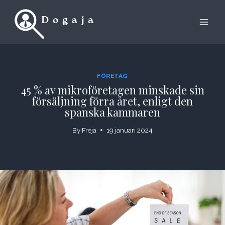
Skip
to
content
FÖRETAG
45 % av mikroföretagen minskade sin
försäljning förra året, enligt den
spanska kammaren
By
Freja
19 januari 2024