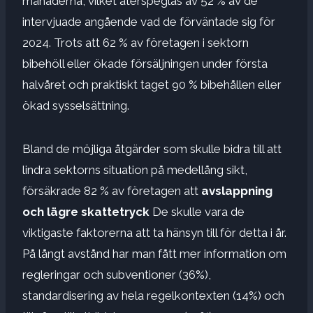
månaderna, vilket återspeglas av 52 % av de
intervjuade angående vad de förväntade sig för
2024. Trots att 62 % av företagen i sektorn
bibehöll eller ökade försäljningen under första
halvåret och praktiskt taget 90 % bibehållen eller
ökad sysselsättning.
Bland de möjliga åtgärder som skulle bidra till att
lindra sektorns situation på medellång sikt,
försäkrade 82 % av företagen att
avslappning
och lägre skattetryck
De skulle vara de
viktigaste faktorerna att ta hänsyn till för detta i år.
På långt avstånd har man fått mer information om
regleringar och subventioner (36%),
standardisering av hela regelkontexten (14%) och