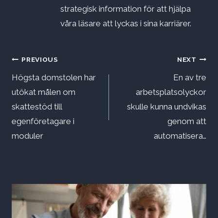
strategisk information för att hjälpa
våra läsare att lyckas i sina karriärer.
Inläggsnavigering
PREVIOUS
NEXT
Högsta domstolen har
En av tre
utökat målen om
arbetsplatsolyckor
skattestöd till
skulle kunna undvikas
egenföretagare i
genom att
moduler
automatisera…