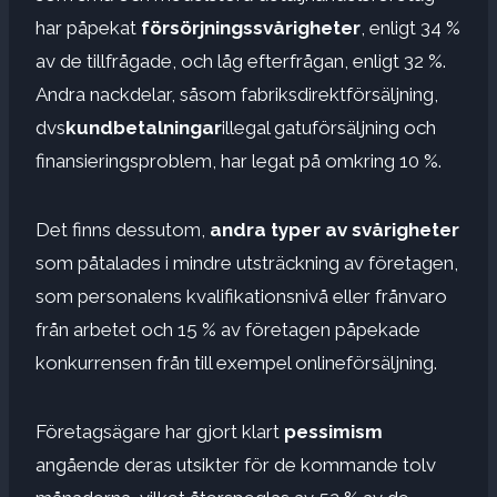
har påpekat
försörjningssvårigheter
, enligt 34 ​​%
av de tillfrågade, och låg efterfrågan, enligt 32 %.
Andra nackdelar, såsom fabriksdirektförsäljning,
dvs
kundbetalningar
illegal gatuförsäljning och
finansieringsproblem, har legat på omkring 10 %.
Det finns dessutom,
andra typer av svårigheter
som påtalades i mindre utsträckning av företagen,
som personalens kvalifikationsnivå eller frånvaro
från arbetet och 15 % av företagen påpekade
konkurrensen från till exempel onlineförsäljning.
Företagsägare har gjort klart
pessimism
angående deras utsikter för de kommande tolv