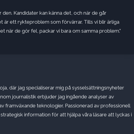
r den. Kandidater kan känna det, och när de går
t är ett rykteproblem som förvärrar. Tills vi blir ärliga
et när de gör fel, packar vi bara om samma problem.”
ja, där jag specialiserar mig på sysselsättningsnyheter
inom journalistik erbjuder jag ingående analyser av
v framväxande teknologier. Passionerad av professionell
rategisk information för att hjälpa våra läsare att lyckas i