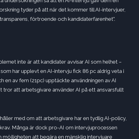
ka undersökningen sa att en AI-intervju gav dem en
skning tyder på att när det kommer till AI-intervjuer,
 transparens, förtroende och kandidaterfarenhet”.
lemet inte är att kandidater avvisar AI som helhet –
om har upplevt en AI-intervju fick 86 pc aldrig veta i
 och en av fem (21pc) upptäckte användningen av AI
t tror att arbetsgivare använder AI på ett ansvarsfullt
håller med om att arbetsgivare har en tydlig AI-policy,
agkrav. Många är dock pro-AI om intervjuprocessen
 möjligheten att begära en mänsklig intervjuare