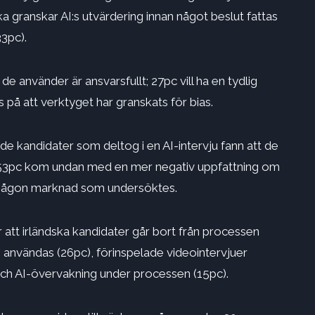
a granskar AI:s utvärdering innan något beslut fattas
33pc).
de använder är ansvarsfullt; 27pc vill ha en tydlig
s på att verktyget har granskats för bias.
ade kandidater som deltog i en
AI-intervju
fann att de
n 53pc kom undan med en mer negativ uppfattning om
å någon marknad som undersöktes.
r att irländska kandidater går bort från processen
le användas (26pc), förinspelade videointervjuer
och AI-övervakning under processen (15pc).