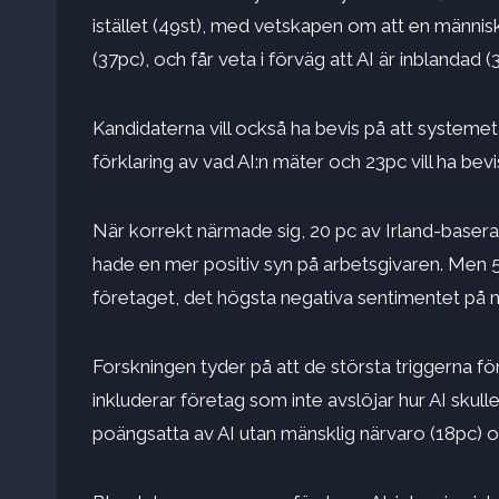
istället (49st), med vetskapen om att en människ
(37pc), och får veta i förväg att AI är inblandad (
Kandidaterna vill också ha bevis på att systemet 
förklaring av vad AI:n mäter och 23pc vill ha bevi
När korrekt närmade sig, 20 pc av Irland-baser
hade en mer positiv syn på arbetsgivaren. Me
företaget, det högsta negativa sentimentet p
Forskningen tyder på att de största triggerna fö
inkluderar företag som inte avslöjar hur AI skul
poängsatta av AI utan mänsklig närvaro (18pc) 