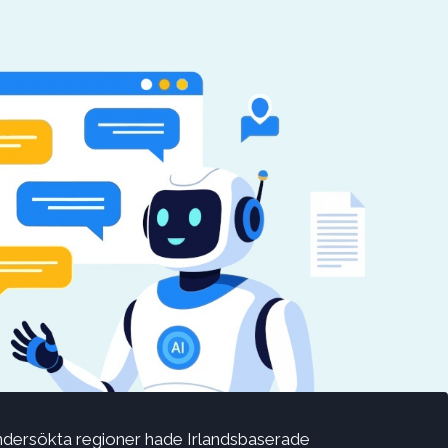
undersökta regioner hade Irlandsbaserade