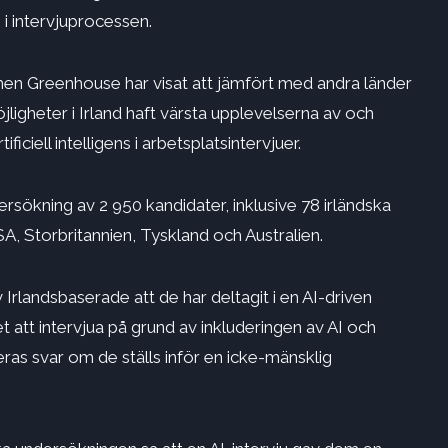
i intervjuprocessen.
rmen Greenhouse har visat att jämfört med andra länder
ligheter i Irland haft
värsta upplevelserna
av och
iciell intelligens i arbetsplatsintervjuer.
kning av 2 950 kandidater, inklusive 78 irländska
, Storbritannien, Tyskland och Australien.
Irlandsbaserade att de har deltagit i en AI-driven
et att intervjua på grund av inkluderingen av AI och
eras svar om de ställs inför en
icke-mänsklig