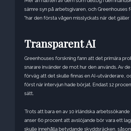
Mer än hälften av dem som deltog i den irländs
sämre syn på arbetsgivaren, och Greenhouses for
”har den första vågen misslyckats när det gäller
Transparent AI
Greenhouses forskning fann att det primära prob
snarare invänder de mot hur den används. Av de s
förväg att det skulle finnas en AI-utvärderare,
först när intervjun hade börjat. Endast 12 procen
sätt.
Trots att bara en av 10 irländska arbetssökande 
anser 60 procent att avslöjande bör vara ett l
skulle innehålla betydande skyddsräcken, såsom