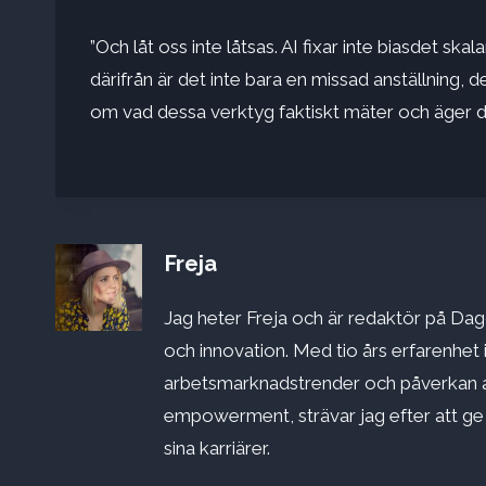
”Och låt oss inte låtsas.
AI fixar inte bias
det skala
därifrån är det inte bara en missad anställning, de
om vad dessa verktyg faktiskt mäter och äger d
Freja
Jag heter Freja och är redaktör på Dago
och innovation. Med tio års erfarenhet 
arbetsmarknadstrender och påverkan a
empowerment, strävar jag efter att ge st
sina karriärer.