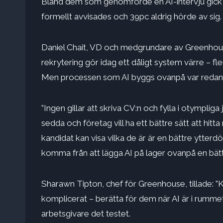
Bland dem som genomförde en AI-intervju gick 
formellt avvisades och 39pc aldrig hörde av sig.
Daniel Chait, VD och medgrundare av Greenhou
rekrytering gör idag ett dåligt system värre – fl
Men processen som AI byggs ovanpå var redan 
”Ingen gillar att skriva CV:n och fylla i otympliga 
sedda och företag vill ha ett bättre sätt att hit
kandidat kan visa vilka de är är en bättre ytterd
komma från att lägga AI på lager ovanpå en bätt
Sharawn Tipton, chef för Greenhouse, tillade: ”Ka
komplicerat – berätta för dem när AI är i rummet
arbetsgivare det testet.