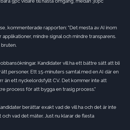
bara 9pc vidare till nästa omgång, medan 30pc
se, kommenterade rapporten: ”Det mesta av AI inom
er applikationer, mindre signal och mindre transparens.
bruten.
jobbansökningar. Kandidater vill ha ett bättre sätt att bli
ta rätt personer. Ett 15-minuters samtal med en AI där en
örr än ett nyckelordsfyllt CV. Det kommer inte att
re process för att bygga en trasig process.”
ndidater berättar exakt vad de vill ha och det är inte
 och vad det mäter. Just nu klarar de flesta