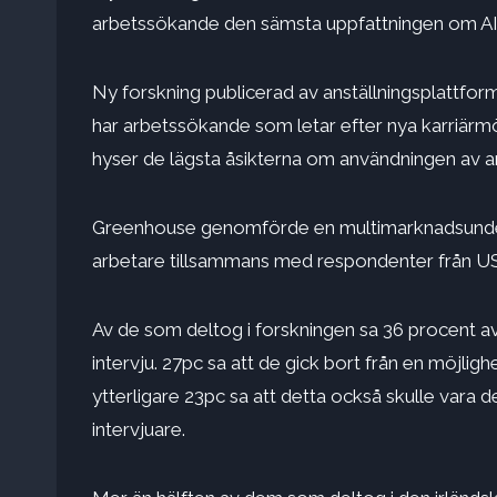
arbetssökande den sämsta uppfattningen om AI 
Ny forskning publicerad av anställningsplattfo
har arbetssökande som letar efter nya karriärmöj
hyser de lägsta åsikterna om användningen av artif
Greenhouse genomförde en multimarknadsundersö
arbetare tillsammans med respondenter från USA
Av de som deltog i forskningen sa 36 procent av 
intervju. 27pc sa att de gick bort från en möjligh
ytterligare 23pc sa att detta också skulle vara d
intervjuare
.