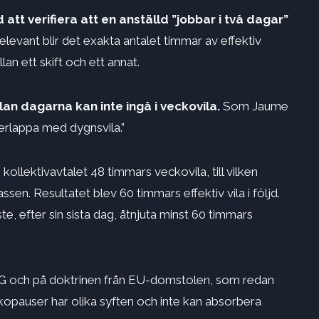
att verifiera att en anställd ”jobbar i två dagar”
levant blir det exakta antalet timmar av effektiv
an ett skift och ett annat.
an dagarna kan inte ingå i veckovila.
Som Jaume
erlappa med dygnsvila.”
kollektivavtalet 48 timmars veckovila, till vilken
sen. Resultatet blev 60 timmars effektiv vila i följd.
, efter sin sista dag, åtnjuta minst 60 timmars
G och på doktrinen från EU-domstolen, som redan
kopauser har olika syften och inte kan absorbera