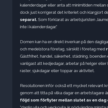
kalenderdagar eller anta att minimitiden mellan
dock just korrigerat det kriteriet och klargjort d
separat.
Som förklarat av arbetsjuristen Jaume
inte i kalenderdagar.”
Domen kan ha en direkt inverkan på den dagliga
och medelstora företag, särskilt i företag med
Gästfrihet, handel, säkerhet, städning, boenden 
vanligast att kedjedagar, arbetar på helger elle
raster, sjukdagar eller toppar av aktivitet.
Resolutionen inför också ett mycket relevant kri
genom att titta på vilka dagar en arbetstagare ä
följd som förflyter mellan slutet av en dag
”daglig vila och veckovila är nödvändiga minsta