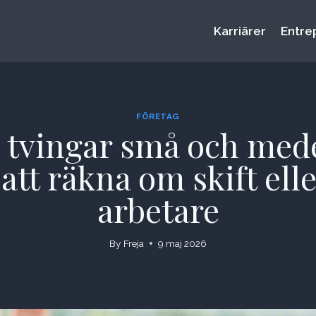
Karriärer
Entre
FÖRETAG
tvingar små och mede
tt räkna om skift elle
arbetare
By
Freja
9 maj 2026