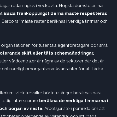
 dagar redan ingick i veckovila. Högsta domstolen har
et
Båda frånkopplingstiderna måste respekteras
 Barcons ”måste raster beräknas i verkliga timmar och
 organisationen för tusentals egenföretagare och små
roterande skift eller täta schemaändringar.
eller vårdcentraler är några av de sektorer där det är
r kontinuerligt omorganiserar kvadranter för att täcka
terium: vilointervaller bör inte längre beräknas bara
r ledig, utan snarare
beräkna de verkliga timmarna i
 och början av nästa.
Arbetsjuristen påminde om att
 rättigheter oberoende av varandra” och att ”båda