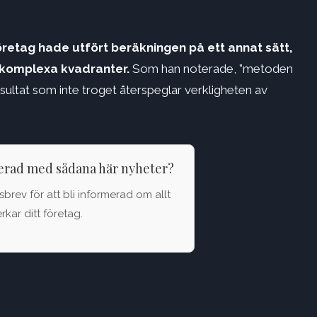
retag hade utfört beräkningen på ett annat sätt,
r komplexa kvadranter.
Som han noterade, ”metoden
esultat som inte troget återspeglar verkligheten av
terad med sådana här nyheter?
brev för att bli informerad om allt
kar ditt företag.