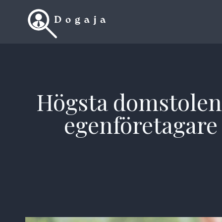
Skip
to
content
Högsta domstolen 
egenföretagare a