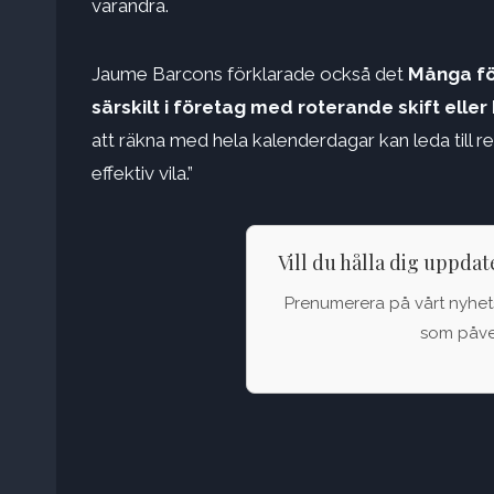
varandra.
Jaume Barcons förklarade också det
Många fö
särskilt i företag med roterande skift elle
att räkna med hela kalenderdagar kan leda till r
effektiv vila.”
Vill du hålla dig uppda
Prenumerera på vårt nyhets
som påver