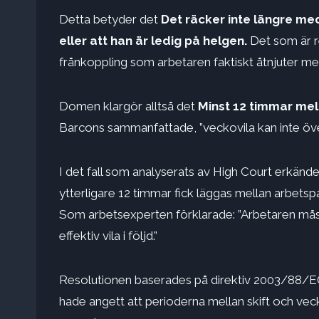
Detta betyder det
Det räcker inte längre med 
eller att han är ledig på helgen.
Det som är re
frånkoppling som arbetaren faktiskt åtnjuter mell
Domen klargör alltså det
Minst 12 timmar mell
Barcons sammanfattade, ”veckovila kan inte öv
I det fall som analyserats av High Court erkände 
ytterligare 12 timmar fick läggas mellan arbetspas
Som arbetsexperten förklarade: ”Arbetaren måste
effektiv vila i följd.”
Resolutionen baserades på direktiv 2003/88/E
hade angett att perioderna mellan skift och vec