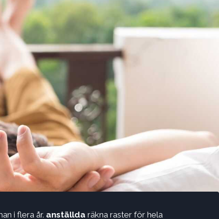
n i flera år.
anställda
räkna raster för hela