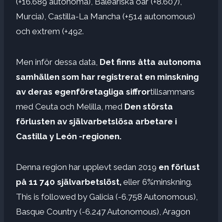
(+16.689 autonoma), Baleariska öar (+8.607),
Murcia), Castilla-La Mancha (+514 autonomous)
och extrem (+492.
Men inför dessa data,
Det finns åtta autonoma
samhällen som har registrerat en minskning
av deras egenföretagliga siffror
tillsammans
med Ceuta och Melilla, med
Den största
förlusten av självarbetslösa arbetare i
Castilla y León -regionen.
Denna region har upplevt sedan 2019
en förlust
på 11 740 självarbetslöst,
eller 6%minskning.
This is followed by Galicia (-6.758 Autonomous),
Basque Country (-6.247 Autonomous), Aragon