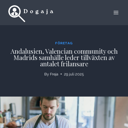
Skip
to
content
FÖRETAG
Andalusien, Valencian community och
Madrids samhälle leder tillväxten av
antalet frilansare
By
Freja
29 juli 2025