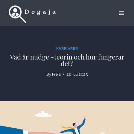
Skip
to
content
KARRIÄRER
Vad är nudge -teorin och hur fungerar
det?
By
Freja
28 juli 2025