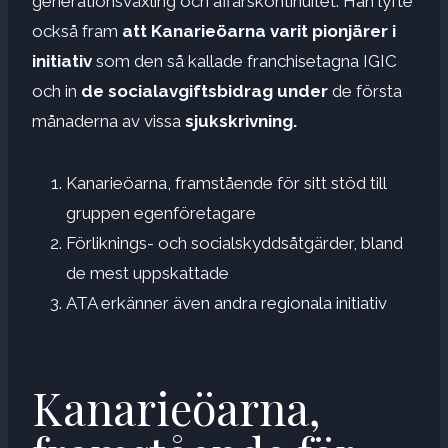
generationsväxling och affärskontinuitet. Han lyfte
också fram
att Kanarieöarna varit pionjärer i
initiativ
som den så kallade franchisetagna IGIC
och in
de
socialavgiftsbidrag
under
de första
månaderna av vissa
sjukskrivning.
Kanarieöarna, framstående för sitt stöd till
gruppen egenföretagare
Förliknings- och socialskyddsåtgärder, bland
de mest uppskattade
ATA erkänner även andra regionala initiativ
Kanarieöarna,