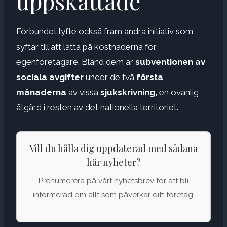
uppskattade
Förbundet lyfte också fram andra initiativ som
syftar till att lätta på kostnaderna för
egenföretagare. Bland dem är
subventionen av
sociala avgifter
under de två
första
månaderna
av vissa
sjukskrivning,
en ovanlig
åtgärd i resten av det nationella territoriet.
Vill du hålla dig uppdaterad med sådana
här nyheter?
Prenumerera på vårt nyhetsbrev för att bli
informerad om allt som påverkar ditt företag.