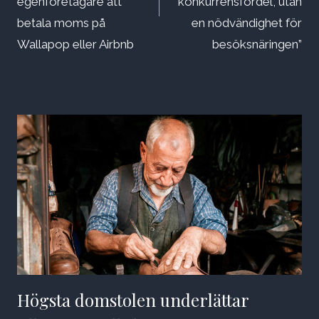
egenföretagare att
konkurrensfördel, utan
betala moms på
en nödvändighet för
Wallapop eller Airbnb
besöksnäringen”
Högsta domstolen underlättar