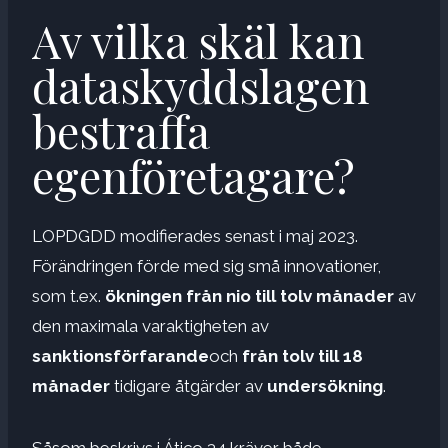
Av vilka skäl kan
dataskyddslagen
bestraffa
egenföretagare?
LOPDGDD modifierades senast i maj 2023.
Förändringen förde med sig små innovationer,
som t.ex.
ökningen från nio till tolv månader
av
den maximala varaktigheten av
sanktionsförfarande
och
från tolv till 18
månader
tidigare åtgärder av
undersökning
.
Såsom beskrivs i Ático 34 kräver både