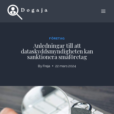
Skip
to
content
FÖRETAG
Anledningar till att
dataskyddsmyndigheten kan
sanktionera småföretag
By
Freja
22 mars 2024