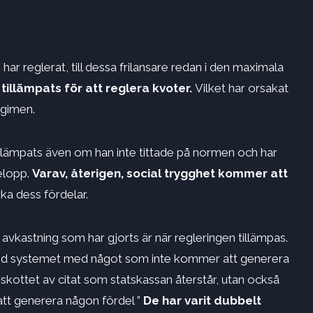
har reglerat, till dessa frilansare redan i den maximala
tillämpats för att reglera kvoter.
Vilket har orsakat
egimen.
llämpats även om han inte tittade på normen och har
elopp.
Varav, återigen, social trygghet kommer att
a dess fördelar.
 avkastning som har gjorts är när regleringen tillämpas.
 med systemet med något som inte kommer att generera
rskottet av citat som statskassan återstår, utan också
 att generera någon fördel ”
De har varit dubbelt