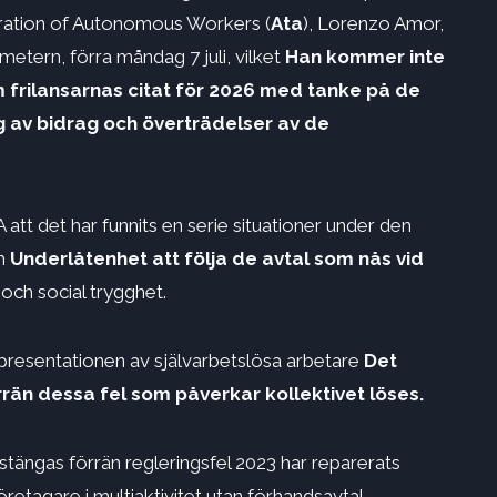
eration of Autonomous Workers (
Ata
), Lorenzo Amor,
tern, förra måndag 7 juli, vilket
Han kommer inte
m frilansarnas citat för 2026 med tanke på de
 av bidrag och överträdelser av de
tt det har funnits en serie situationer under den
m
Underlåtenhet att följa de avtal som nås vid
och social trygghet.
epresentationen av självarbetslösa arbetare
Det
rrän dessa fel som påverkar kollektivet löses.
stängas förrän regleringsfel 2023 har reparerats
öretagare i multiaktivitet utan förhandsavtal