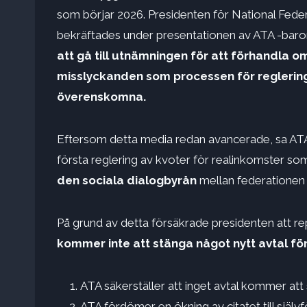
som börjar 2026. Presidenten för National Fed
bekräftades under presentationen av ATA -barome
att gå till utnämningen för att förhandla o
misslyckanden som processen för reglering
överenskomna.
Eftersom detta media redan avancerade, sa ATA a
första reglering av kvoter för realinkomster so
den sociala dialogbyrån
mellan federationen 
På grund av detta försäkrade presidenten att r
kommer inte att stänga något nytt avtal fö
ATA säkerställer att inget avtal kommer att 
ATA fördömer en ökning av citatet till självf