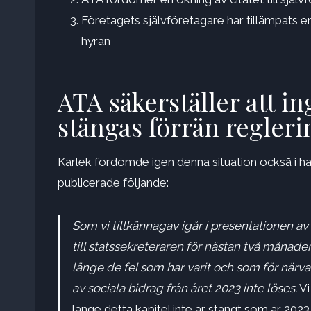
Företagets självföretagare har tillämpats 
hyran
ATA säkerställer att i
stängas förrän regleri
Kärlek fördömde igen denna situation också i ha
publicerade följande:
Som vi tillkännagav igår i presentationen 
till statssekreteraren för nästan två månade
länge de fel som har varit och som för närva
av sociala bidrag från året 2023 inte löses.
Vi
länge detta kapitel inte är stängt som är 2023