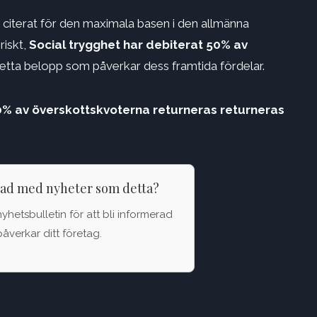
 citerat för den maximala basen i den allmänna
riskt,
Social trygghet har debiterat 50% av
tta belopp som påverkar dess framtida fördelar.
% av överskottskvoterna returneras returneras
rad med nyheter som detta?
nyhetsbulletin för att bli informerad
åverkar ditt företag.