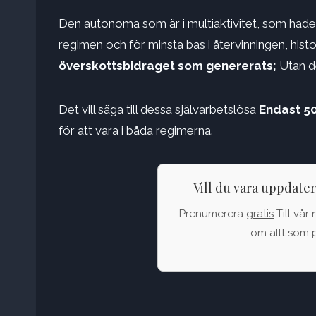
Den autonoma som är i multiaktivitet, som hade
regimen och för minsta bas i återvinningen, histo
överskottsbidraget som genererats;
Utan de
Det vill säga till dessa självarbetslösa
Endast 50
för att vara i båda regimerna.
Vill du vara uppdate
Prenumerera
gratis
Till vår 
om allt som p