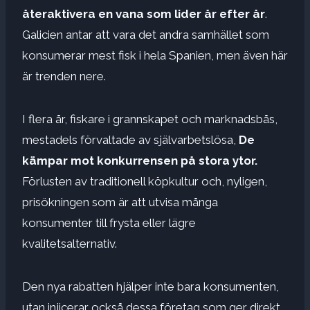
återaktivera en vana som lider år efter år
.
Galicien antar att vara det andra samhället som
konsumerar mest fisk i hela Spanien, men även här
är trenden nere.
I flera år, fiskare i grannskapet och marknadsbås,
mestadels förvaltade av självarbetslösa,
De
kämpar mot konkurrensen på stora ytor.
Förlusten av traditionell köpkultur och, nyligen,
prisökningen som är att utvisa många
konsumenter till frysta eller lägre
kvalitetsalternativ.
Den nya rabatten hjälper inte bara konsumenten,
utan injicerar också dessa företag som ger direkt