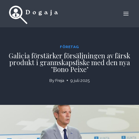
Skip
to
content
FÖRETAG
Galicia förstärker försäljningen av färsk
produkt i grannskapsfiske med den nya
’Bono Peixe’
By
Freja
9 juli 2025