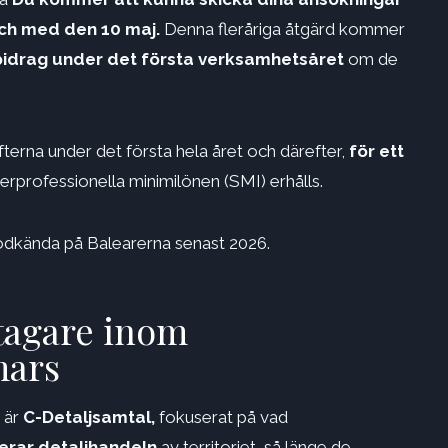
 och med den 10 maj.
Denna fleråriga åtgärd kommer
bidrag under det första verksamhetsåret
om de
gifterna under det första hela året och därefter,
för ett
erprofessionella minimilönen (SMI) erhålls.
odkända på Balearerna senast 2026.
etagare inom
mars
r är
C-Detaljsamtal,
fokuserat på vad
erar detaljhandeln
av territoriet, så länge de