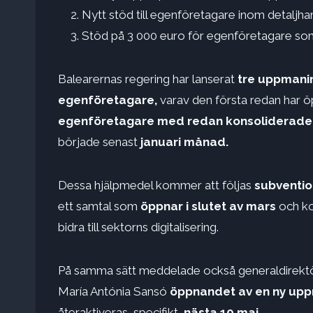
Nytt stöd till egenföretagare inom detaljh
Stöd på 3 000 euro för egenföretagare som
Balearernas regering har lanserat
tre uppmaning
egenföretagare,
varav den första redan har 
egenföretagare med redan konsoliderade
började senast
januari månad.
Dessa hjälpmedel kommer att följas
subventio
ett samtal som
öppnar i slutet av mars
och ko
bidra till sektorns digitalisering.
På samma sätt meddelade också generaldirekt
María Antónia Sansó
öppnandet av en ny upp
återaktiveras, specifikt,
nästa 10 maj.