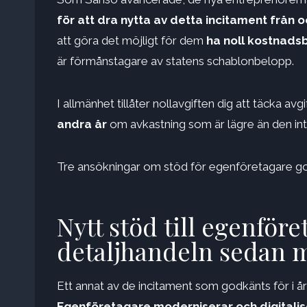
för att dra nytta av detta incitament från
att göra det möjligt för dem
ha noll kostnads
är förmånstagare av statens schablonbelopp.
I allmänhet tillåter nollavgiften dig att täcka av
andra år
om avkastning som är lägre än den int
Tre ansökningar om stöd för egenföretagare g
Nytt stöd till egenför
detaljhandeln sedan 
Ett annat av de incitament som godkänts för i å
Egenföretagare moderniserar och digitalis