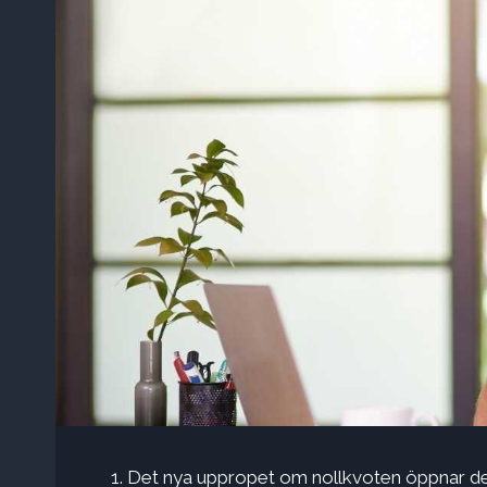
Det nya uppropet om nollkvoten öppnar d