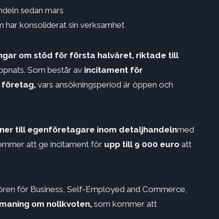
andeln sedan mars
 har konsoliderat sin verksamhet
ar om stöd för första halvåret, riktade till
öppnats. Som består av
incitament för
 företag,
vars ansökningsperiod är öppen och
ner till egenföretagare inom detaljhandeln
med
mmer att ge incitament för
upp till 9 000 euro
att
ören för Business, Self-Employed and Commerce,
maning om nollkvoten,
som kommer att