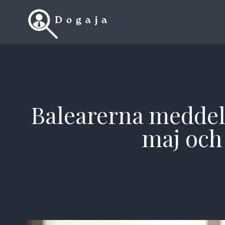
Skip
to
content
Balearerna meddela
maj och 