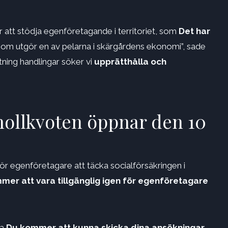
ör att stödja egenföretagande i territoriet, som
Det har
som utgör en av pelarna i skärgårdens ekonomi”, sade
ning handlingar söker vi
upprätthålla och
nollkvoten öppnar den 10
r egenföretagare att täcka socialförsäkringen i
mer att vara tillgänglig igen för egenföretagare
na
Du kommer att kunna skicka dina ansökningar