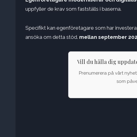
uppfyller de krav som fastställs i baserna.
Specifikt kan egenföretagare som har investerat 
ansöka om detta stöd.
mellan september 202
Vill du hålla dig uppda
Prenumerera på vårt nyhets
som påver