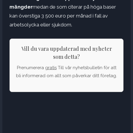
mängder
medan de som citerar på höga baser
kan överstiga 3 500 euro per månad i fall av
arbetsolycka eller sjukdom.
Vill du vara uppdaterad med nyheter
som detta?
Prenumerera
gratis
Till vår nyhetsbulletin för att
bli informerad om allt som påverkar ditt företag.