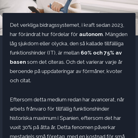
Det verkliga bidragssystemet, i kraft sedan 2023,
har förändrat hur fördelar för
autonom
. Mängden
låg sjukdom eller olycka, den så kallade tillfälliga
funktionshinder (IT), är mellan
60% och 75% av
basen
som det citeras. Och det varierar varje år
beroende på uppdateringar av förmåner, kvoter
och citat.
Eftersom detta medium redan har avancerat, når
arbets frånvaro för tillfällig funktionshinder
historiska maximum i Spanien, eftersom det har
vuxit 30% på åtta år. Detta fenomen påverkar
mestadels små företag, med en kostnad för små