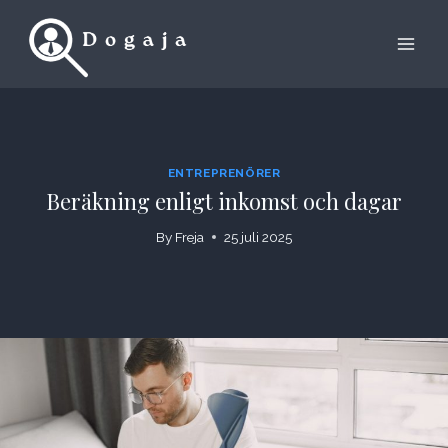
Skip
to
content
ENTREPRENÖRER
Beräkning enligt inkomst och dagar
By
Freja
25 juli 2025