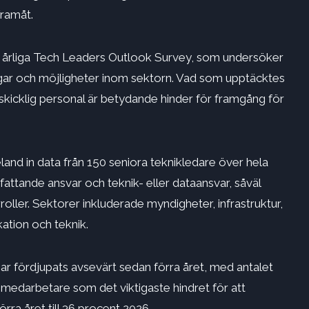
framåt.
te årliga Tech Leaders Outlook Survey, som undersöker
ingar och möjligheter inom sektorn. Vad som upptäcktes
skicklig personal
är
betydande hinder för framgång för
and in data från 150
seniora teknikledare över hela
sfattande ansvar och teknik- eller dataansvar, såväl
roller. Sektorer inkluderade myndigheter, infrastruktur,
ation och teknik.
har fördjupats avsevärt sedan förra året, med antalet
a medarbetare
som det viktigaste hindret för att
ra året till 36 procent 2026.