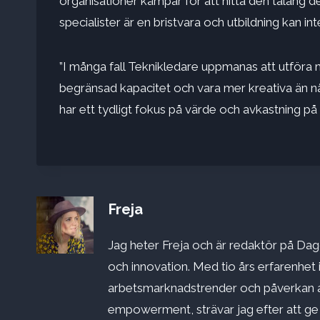
organisationer kämpar för att hitta den talang de
specialister är en bristvara och utbildning kan in
”I många fall
Teknikledare uppmanas att utföra m
begränsad kapacitet och vara mer kreativa än nå
har ett tydligt fokus på värde och avkastning på 
Freja
Jag heter Freja och är redaktör på Dago
och innovation. Med tio års erfarenhet 
arbetsmarknadstrender och påverkan a
empowerment, strävar jag efter att ge st