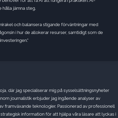
 behöver för att få AI att fungera i praktiken.
AI-
te hålla jämna steg.
irakel och balansera stigande förväntningar
med
gonsin i hur de allokerar resurser, samtidigt som de
investeringen.”
ja, där jag specialiserar mig på sysselsättningsnyheter
inom journalistik erbjuder jag ingående analyser av
v framväxande teknologier. Passionerad av professionell
rategisk information för att hjälpa våra läsare att lyckas i