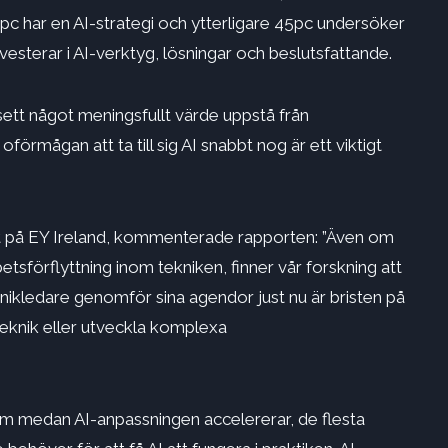
pc har en AI-strategi och ytterligare 45pc undersöker
esterar i AI-verktyg, lösningar och beslutsfattande.
sett något meningsfullt värde uppstå från
örmågan att ta till sig AI snabbt nog är ett viktigt
t på EY Ireland, kommenterade rapporten: ”Även om
tsförflyttning inom tekniken, finner vår forskning att
teknikledare genomför sina agendor just nu är bristen på
teknik eller utveckla komplexa
m medan AI-anpassningen accelererar, de flesta