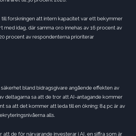
ill forskningen att intern kapacitet var ett bekymmer
fört med idag, där samma oro innehas av 16 procent av
 20 procent av respondenterna prioriterar
å säkerhet bland bidragsgivare angående effekten av
nt av deltagarna sa att de tror att AI-antagande kommer
 sa att det kommer att leda till en ökning; 84 pc är av
kryteringsnivåerna alls.
 att de för närvarande investerar i AI, en siffra som är