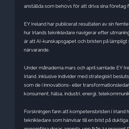
anställda som behövs för att driva sina företag 
EY Ireland har publicerat resultaten av sin fem
hur Irlands teknikledare navigerar efter utman
är att AI-kunskapsgapet och bristen på lämpligt
närvarande.
Under månaderna mars och april samlade EY Irel
Irland, inklusive individer med strategiskt beslut
som de i innovations- eller transformationsledar
konsument, hälsa, industri, energi, telekommunik
Forskningen fann att kompetensbristen i Irland 
teknikledare som hänvisar till en brist på
duktig
genomföra deras agenda, upp från 24 procent för