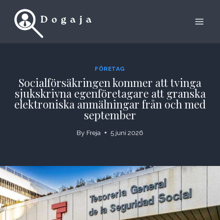
Skip
to
content
FÖRETAG
Socialförsäkringen kommer att tvinga
sjukskrivna egenföretagare att granska
elektroniska anmälningar från och med
september
By
Freja
5 juni 2026