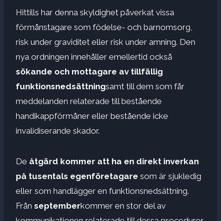
Hittills har denna skyldighet påverkat vissa
förmånstagare som födelse- och barnomsorg,
risk under graviditet eller risk under amning. Den
nya ordningen innehåller emellertid också
sökande och mottagare av tillfällig
funktionsnedsättning
samt till dem som får
meddelanden relaterade till bestående
handikappförmåner eller bestående icke
invalidiserande skador.
De
åtgärd kommer att ha en direkt inverkan
på tusentals egenföretagare
som är sjukledig
eller som handlägger en funktionsnedsättning.
Från
september
kommer en stor del av
kommunikationen relaterade till dessa procedurer