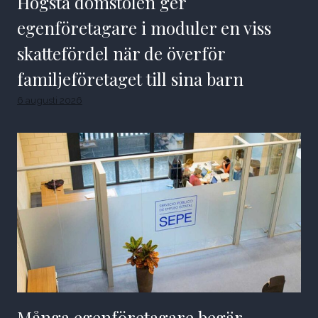
Högsta domstolen ger
egenföretagare i moduler en viss
skattefördel när de överför
familjeföretaget till sina barn
6 augusti 2026
Många egenföretagare begär