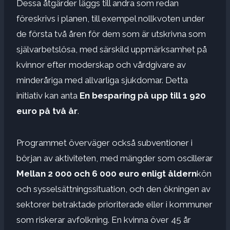
Dessa åtgärder läggs till andra som redan
föreskrivs i planen, till exempel nollkvoten under
de första två åren för dem som är utskrivna som
självarbetslösa, med särskild uppmärksamhet på
kvinnor efter moderskap och vårdgivare av
minderåriga med allvarliga sjukdomar. Detta
initiativ kan anta
En besparing på upp till 1 920
euro på två år
.
Programmet överväger också subventioner i
början av aktiviteten, med mängder som oscillerar
Mellan 2 000 och 6 000 euro enligt åldern
kön
och sysselsättningssituation, och den ökningen av
sektorer betraktade prioriterade eller i kommuner
som riskerar avfolkning. En kvinna över 45 år