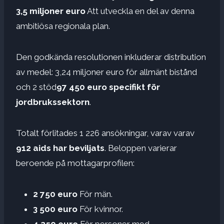
3,5 miljoner euro
Att utveckla en del av denna
ambitiösa regionala plan.
Den godkända resolutionen inkluderar distribution
av medel: 3,24 miljoner euro för allmänt bistånd
och 2 stöd
97 450 euro specifikt för
jordbrukssektorn
.
Totalt förlitades 1 226 ansökningar, varav varav
912 aids har beviljats
. Beloppen varierar
beroende på mottagarprofilen:
2 750 euro
För män.
3 500 euro
För kvinnor.
4 250 euro
För personer med