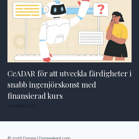
CeADAR för att utveckla färdigheter i
snabb ingenjörskonst med
finansierad kurs
7 augusti 2026
© 2026 Dogaja |
Dogaja@aol.com