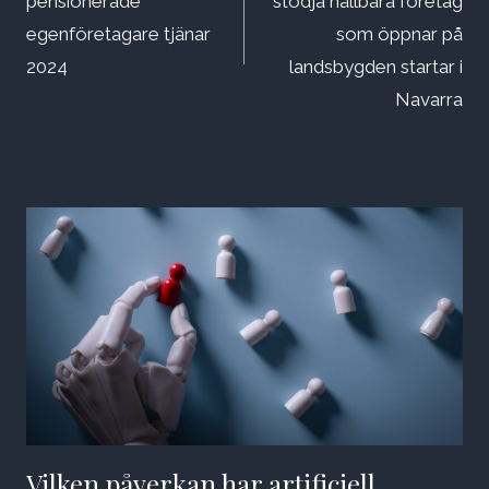
pensionerade
stödja hållbara företag
egenföretagare tjänar
som öppnar på
2024
landsbygden startar i
Navarra
Vilken påverkan har artificiell