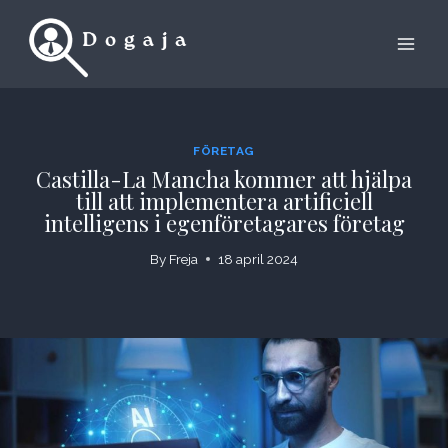
Skip
to
content
FÖRETAG
Castilla-La Mancha kommer att hjälpa
till att implementera artificiell
intelligens i egenföretagares företag
By
Freja
18 april 2024