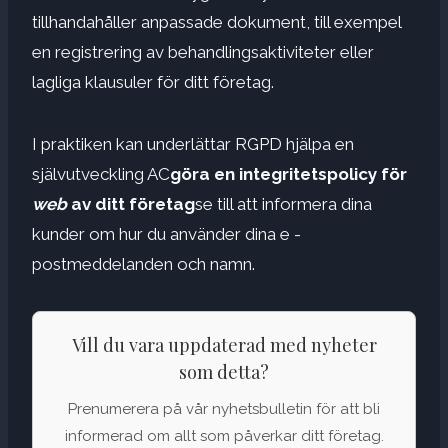
tillhandahåller anpassade dokument, till exempel
en registrering av behandlingsaktiviteter eller
lagliga klausuler för ditt företag.
I praktiken kan underlättar RGPD hjälpa en
självutveckling AC
göra en integritetspolicy för
web
av ditt företag
se till att informera dina
kunder om hur du använder dina e -
postmeddelanden och namn.
Vill du vara uppdaterad med nyheter
som detta?
Prenumerera på vår nyhetsbulletin för att bli
informerad om allt som påverkar ditt företag.