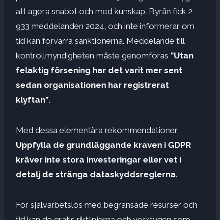
att agera snabbt och med kunskap. Byrån fick 2
933 meddelanden 2024, och inte informerar om
tid kan förvärra sanktionerna. Meddelande till
kontrollmyndigheten måste genomföras
”Utan
felaktig försening har det varit mer sent
sedan organisationen har registrerat
klyftan”
.
Med dessa elementära rekommendationer,
Uppfylla de grundläggande kraven i GDPR
kräver inte stora investeringar eller vet i
detalj de stränga dataskyddsreglerna
.
För självarbetslös med begränsade resurser och
tid kan de gratis riktlinjerna och verktygen som