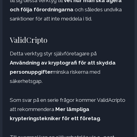
till sig dessa verktyg till
vet hur man ska agera
och följa förordningarna
och således undvika
sanktioner för att inte meddela i tid.
ValidCripto
Detta verktyg styr självföretagare på
Användning av kryptografi för att skydda
personuppgifter
minska riskerna med
säkerhetsgap.
Som svar på en serie frågor kommer ValidAcripto
att rekommendera
Mer lämpliga
krypteringstekniker för ett företag
.