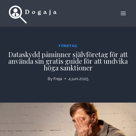
Skip
to
content
FÖRETAG
Dataskydd påminner självföretag för att
använda sin gratis guide för att undvika
höga sanktioner
By
Freja
4 juni 2025