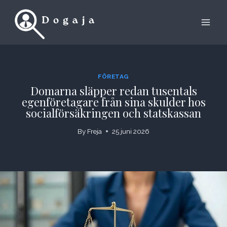
Skip
to
content
FÖRETAG
Domarna släpper redan tusentals
egenföretagare från sina skulder hos
socialförsäkringen och statskassan
By
Freja
25 juni 2026