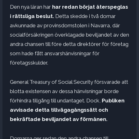
Den nya läran har
har redan börjat återspeglas
i rättsliga beslut.
Detta skedde i två domar
avkunnade av provinsdomstolen i Navarra, där
socialförsäkringen överklagade beviljandet av den
andra chansen till före detta direktörer för företag
som hade fått ansvarshänvisningar för
företagsskulder.
General Treasury of Social Security försvarade att
blotta existensen av dessa hänvisningar borde
förhindra tillgång till undantaget. Dock,
Publiken
avvisade detta tillvägagångssätt och
bekräftade beviljandet av förmånen.
Domarna ger redan den andra chansen till