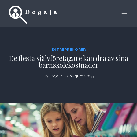
Skip
to
content
ENTREPRENÖRER
De flesta självföretagare kan dra av sina
barnskolekostnader
By
Freja
22 augusti 2025