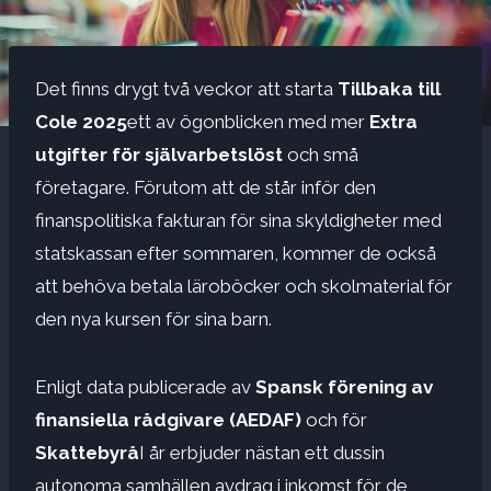
Det finns drygt två veckor att starta
Tillbaka till
Cole 2025
ett av ögonblicken med mer
Extra
utgifter för självarbetslöst
och små
företagare. Förutom att de står inför den
finanspolitiska fakturan för sina skyldigheter med
statskassan efter sommaren, kommer de också
att behöva betala läroböcker och skolmaterial för
den nya kursen för sina barn.
Enligt data publicerade av
Spansk förening av
finansiella rådgivare (AEDAF)
och för
Skattebyrå
I år erbjuder nästan ett dussin
autonoma samhällen avdrag i inkomst för de