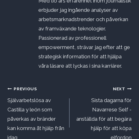
Med tio års erfarenhet inom journalistik
erbjuder jag ingående analyser av
arbetsmarknadstrender och påverkan
av framväxande teknologier.
Passionerad av professionell
empowerment, strävar jag efter att ge
strategisk information för att hjälpa
våra läsare att lyckas i sina karriärer.
Inläggsnavigering
PREVIOUS
NEXT
Självarbetslösa av
Sista dagarna för
Castilla y león som
Navarrese Self -
påverkas av bränder
anställda för att begära
kan komma åt hjälp från
hjälp för att köpa
idag
elfordon