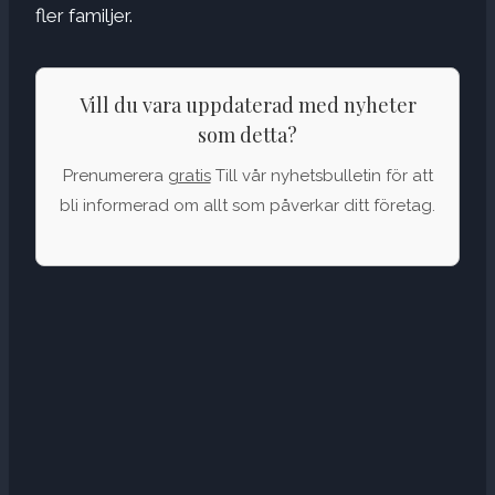
fler familjer.
Vill du vara uppdaterad med nyheter
som detta?
Prenumerera
gratis
Till vår nyhetsbulletin för att
bli informerad om allt som påverkar ditt företag.