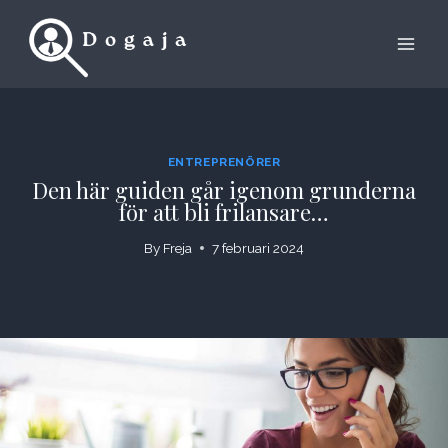
Skip
to
content
ENTREPRENÖRER
Den här guiden går igenom grunderna
för att bli frilansare…
By
Freja
7 februari 2024