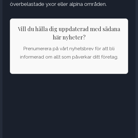
överbelastade yxor eller alpina områden.
Vill du hålla dig uppdaterad med sådana
här nyheter?
Prenumerera på vårt nyhetsbrev för att bli
informerad om allt som påverkar ditt företag.