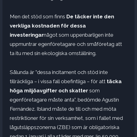
Men det stöd som finns
De täcker inte den
verkliga kostnaden för dessa
investeringar
något som uppenbarligen inte
uppmuntrar egenföretagare och småföretag att
ta itu med sin ekologiska omställning.
Sålunda är ”dessa incitament och stöd inte
tillräckliga – i vissa fall obefintliga – för att
täcka
höga miljöavgifter och skatter
som
egenföretagare måste anta”, bedömde Agustín
Fernández. Ibland måste de till och med möta
restriktioner för sin verksamhet, som i fallet med
lågutsläppszonerna (ZBE) som är obligatoriska
sedan 1 januari i alla städer med mer än 50 000