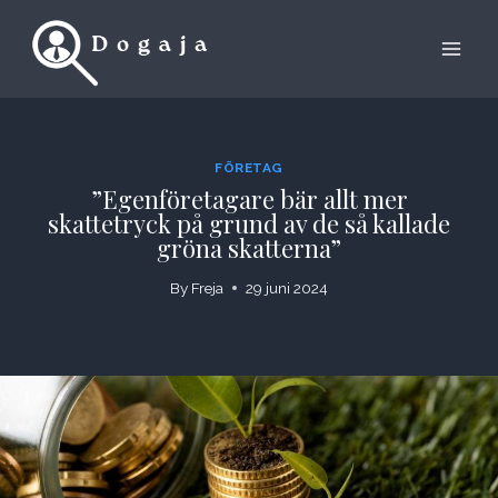
Skip
to
content
FÖRETAG
”Egenföretagare bär allt mer
skattetryck på grund av de så kallade
gröna skatterna”
By
Freja
29 juni 2024