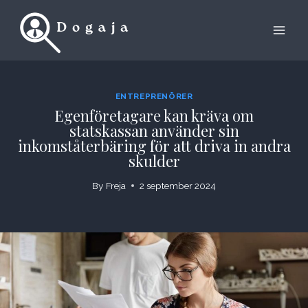
Skip
to
content
ENTREPRENÖRER
Egenföretagare kan kräva om
statskassan använder sin
inkomståterbäring för att driva in andra
skulder
By
Freja
2 september 2024