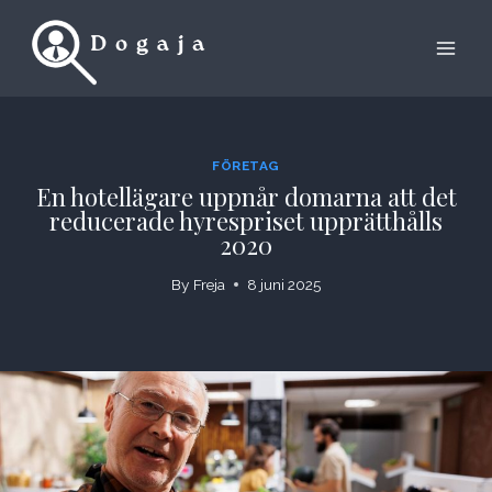
Skip
to
content
FÖRETAG
En hotellägare uppnår domarna att det
reducerade hyrespriset upprätthålls
2020
By
Freja
8 juni 2025