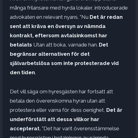
många frilansare med hyrda lokaler, introducerade
advokaten en relevant nyans. ”Nu
Det är redan
sent att kräva en översyn av nämnda
kontrakt, eftersom avtalsinkomst har
betalats
Utan att boka, varnade han.
Det
begränsar alternativen för det
självarbetslösa som inte protesterade vid
den tiden
.
Det vill säga om hyresgästen har fortsatt att
betala den överenskomna hyran utan att
protestera eller varna för dess oenighet,
Det är
underförstått att dessa villkor har
accepterat.
”Det har varit överensstämmelse
med hyresgästen i betalningen av nämnda