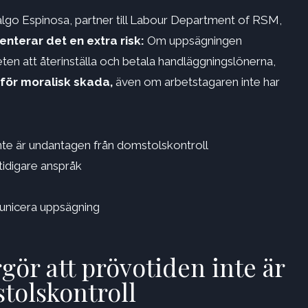
algo Espinosa, partner till Labour Department of RSM,
nterar det en extra risk:
Om uppsägningen
ten att återinställa och betala handläggningslönerna,
 för moralisk skada,
även om arbetstagaren inte har
nte är undantagen från domstolskontroll
tidigare anspråk
unicera uppsägning
ör att prövotiden inte är
tolskontroll