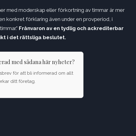
oner med moderskap eller förkortning av timmar är mer
en konkret förklaring även under en provperiod, i
timmar.”
Frånvaron av en tydlig och ackrediterbar
kt i det rättsliga beslutet.
terad med sådana här nyheter?
brev för att bli informerad om allt
kar ditt företag.