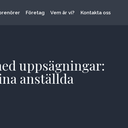
prenörer
Företag
Vem är vi?
Kontakta oss
 med uppsägningar:
ina anställda