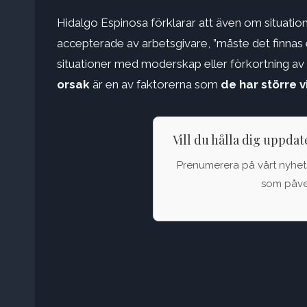
Hidalgo Espinosa förklarar att även om situati
accepterade av arbetsgivare, ”måste det finnas 
situationer med moderskap eller förkortning av 
orsak
är en av faktorerna som
de har större vi
Vill du hålla dig uppda
Prenumerera på vårt nyhets
som påver