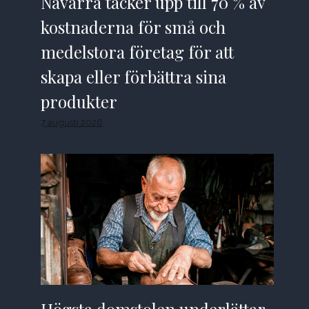
Navarra täcker upp till 70 % av
kostnaderna för små och
medelstora företag för att
skapa eller förbättra sina
produkter
7 augusti 2026
Högsta domstolen underlättar