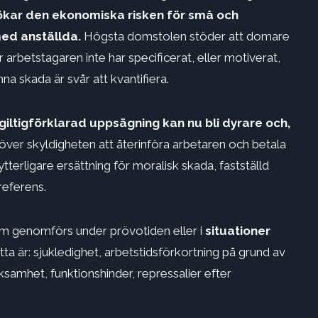
ökar den ekonomiska risken för små och
ed anställda.
Högsta domstolen stöder att domare
r arbetstagaren inte har specificerat, eller motiverat,
nna skada är svår att kvantifiera.
giltigförklarad uppsägning kan nu bli dyrare och,
ver skyldigheten att återinföra arbetaren och betala
erligare ersättning för moralisk skada, fastställd
referens.
som genomförs under prövotiden eller i
situationer
ta är: sjukledighet, arbetstidsförkortning på grund av
ksamhet, funktionshinder, repressalier efter