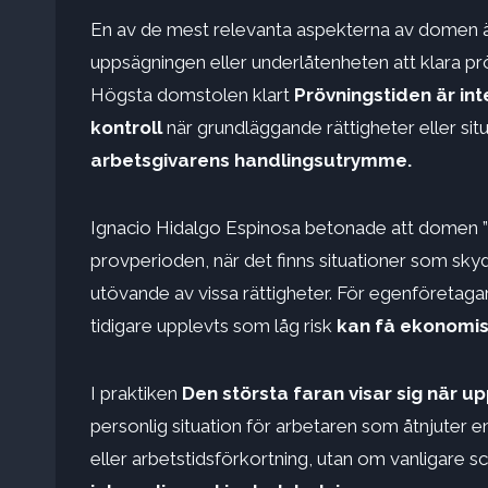
En av de mest relevanta aspekterna av domen är 
uppsägningen eller underlåtenheten att klara pr
Högsta domstolen klart
Prövningstiden är in
kontroll
när grundläggande rättigheter eller sit
arbetsgivarens handlingsutrymme.
Ignacio Hidalgo Espinosa betonade att domen ”stä
provperioden, när det finns situationer som skydd
utövande av vissa rättigheter. För egenföretaga
tidigare upplevts som låg risk
kan få ekonomi
I praktiken
Den största faran visar sig när
personlig situation för arbetaren som åtnjuter 
eller arbetstidsförkortning, utan om vanligare sc