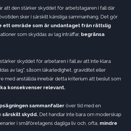
att den stärker skyddet för arbetstagaren i fall där
övotiden sker i särskilt känsliga sammanhang. Det gör
te ett område som är undantaget från rättslig
uationer som skyddas av lag inträffar,
begränsa
rker skyddet för arbetaren i fall av att inte klara
as av lag”, såsom läkarledighet, graviditet eller
re med anställda innebär detta kriterium att beslut som
ska konsekvenser
relevant.
 uppsägningen sammanfaller
över tid med en
en
särskilt skydd.
Det handlar inte bara om moderskap
enarier i småföretagens dagliga liv och, ofta,
mindre