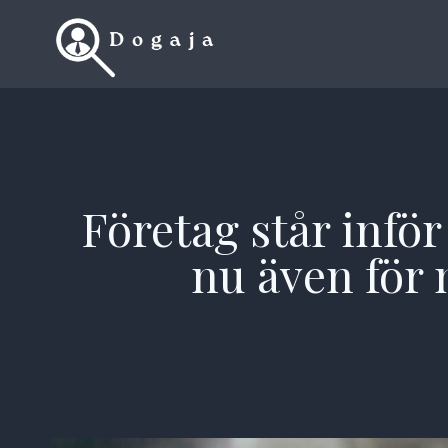
Skip
to
content
Företag står infö
nu även för 