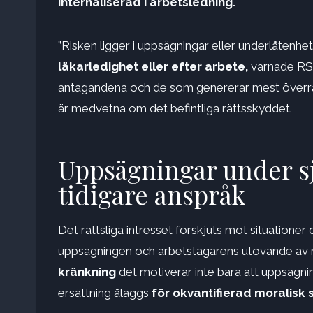
internaliserad i arbetsledning.
”Risken ligger i uppsägningar eller underlåtenh
läkarledighet eller efter arbete,
varnade RSM
antagandena och de som genererar mest överras
är medvetna om det befintliga rättsskyddet.
Uppsägningar under sj
tidigare anspråk
Det rättsliga intresset förskjuts mot situatione
uppsägningen och arbetstagarens utövande av rät
kränkning
det motiverar inte bara att uppsägnin
ersättning åläggs
för okvantifierad moralisk 