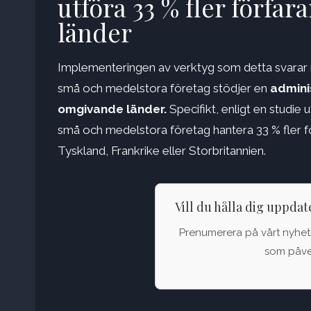
utföra 33 % fler förfa
länder
Implementeringen av verktyg som detta svarar mo
små och medelstora företag stödjer en
admini
omgivande länder.
Specifikt, enligt en studi
små och medelstora företag hantera 33 % fler 
Tyskland, Frankrike eller Storbritannien.
Vill du hålla dig uppda
Prenumerera på vårt nyhets
som påver