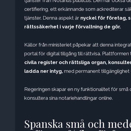
tjänster från Notarius publicus. Den har också
certifiering, ett erkännande som ackrediterar s
tjänster. Denna aspekt är
nyckel för företag, 
rättssäkerhet i varje förvaltning de gör.
Källor från ministeriet påpekar att denna integr
portal för digital tillgång till rättvisa. Plattform
civila register och rättsliga organ, konsulter
ladda ner intyg,
med permanent tillgänglighet 
Regeringen skapar en ny funktionalitet för små
konsultera sina notariehandlingar online.
Spanska små och mede