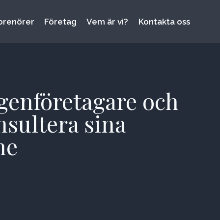
prenörer
Företag
Vem är vi?
Kontakta oss
egenföretagare och
nsultera sina
ne