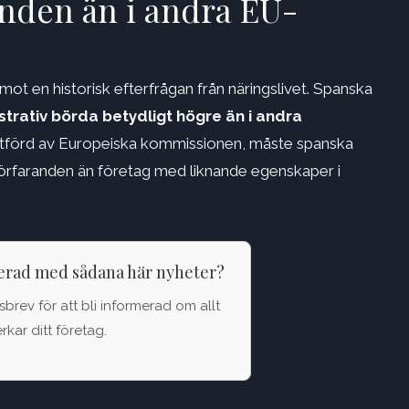
randen än i andra EU-
t en historisk efterfrågan från näringslivet. Spanska
strativ börda betydligt högre än i andra
e utförd av Europeiska kommissionen, måste spanska
förfaranden än företag med liknande egenskaper i
terad med sådana här nyheter?
brev för att bli informerad om allt
kar ditt företag.