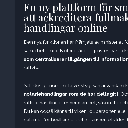
En ny plattform för s
att ackreditera fullma
handlingar online
Den nya funktionen har främjats av ministeriet fö
samarbete med Notarierådet. Tjänsten har också i
som centraliserar tillgången till informatio
rättvisa.
Således, genom detta verktyg, kan användare 
notariehandlingar som de har deltagit i.
Och
rättslig handling eller verksamhet, såsom försäl
Du kan också känna till vilken roll personen ell
datumet för beviljandet och dokumentets ident