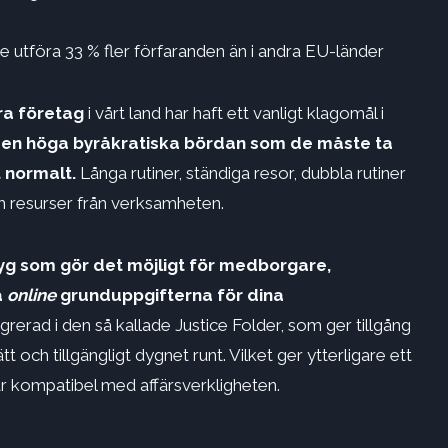
utföra 33 % fler förfaranden än i andra EU-länder
a företag
i vårt land har haft ett vanligt klagomål i
en höga byråkratiska bördan som de måste ta
 normalt.
Långa rutiner, ständiga resor, dubbla rutiner
h resurser från verksamheten.
tyg som gör det möjligt för medborgare,
a
online
grunduppgifterna för dina
egrerad i den så kallade Justice Folder, som ger tillgång
tt och tillgängligt dygnet runt. Vilket ger ytterligare ett
är kompatibel med affärsverkligheten.