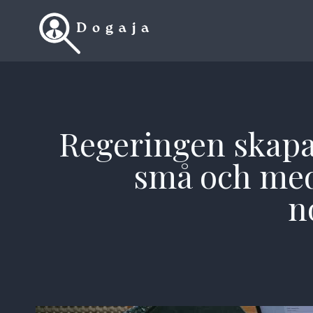
Skip
to
content
Regeringen skapar
små och mede
n