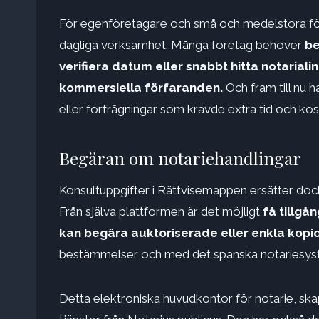
För egenföretagare och små och medelstora före
dagliga verksamhet. Många företag behöver
be
verifiera datum eller snabbt hitta notariali
kommersiella förfaranden.
Och fram till nu 
eller förfrågningar som krävde extra tid och kos
Begäran om notariehandlingar
Konsultuppgifter i Rättvisemappen ersätter doc
Från själva plattformen är det möjligt
få tillgå
kan begära auktoriserade eller enkla kopi
bestämmelser och med det spanska notariesyst
Detta elektroniska huvudkontor för notarie, skap