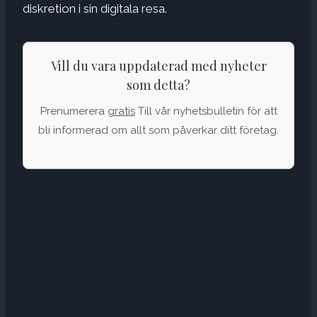
diskretion i sin digitala resa.
Vill du vara uppdaterad med nyheter
som detta?
Prenumerera
gratis
Till vår nyhetsbulletin för att
bli informerad om allt som påverkar ditt företag.