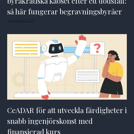
byråkratiska kaoset efter ett dödsfall:
så här fungerar begravningsbyråer
7 augusti 2026
CeADAR för att utveckla färdigheter i
snabb ingenjörskonst med
finansierad kurs