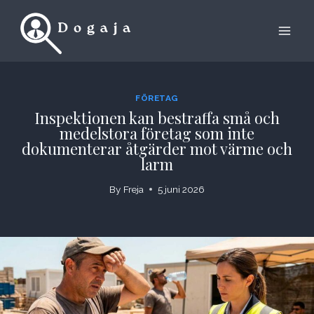
Skip
to
content
FÖRETAG
Inspektionen kan bestraffa små och
medelstora företag som inte
dokumenterar åtgärder mot värme och
larm
By
Freja
5 juni 2026