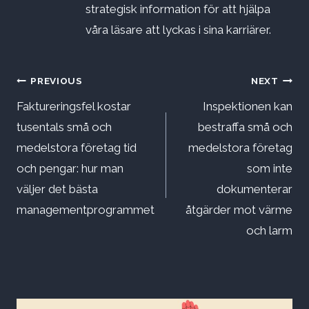
strategisk information för att hjälpa
våra läsare att lyckas i sina karriärer.
Inläggsnavigering
PREVIOUS
NEXT
Faktureringsfel kostar
Inspektionen kan
tusentals små och
bestraffa små och
medelstora företag tid
medelstora företag
och pengar: hur man
som inte
väljer det bästa
dokumenterar
managementprogrammet
åtgärder mot värme
och larm