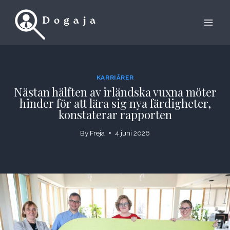
Skip
to
content
KARRIÄRER
Nästan hälften av irländska vuxna möter
hinder för att lära sig nya färdigheter,
konstaterar rapporten
By
Freja
4 juni 2026