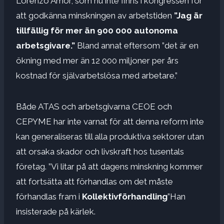
Lorenzo Amor, som nu inte finns i kongressen för
att godkänna minskningen av arbetstiden
”Jag är
tillfällig för mer än 900 000 autonoma
arbetsgivare.”
Bland annat eftersom ”det är en
ökning med mer än 12 000 miljoner per års
kostnad för självarbetslösa med arbetare.”
Både ATAS och arbetsgivarna CEOE och
CEPYME har inte varnat för att denna reform inte
kan generaliseras till alla produktiva sektorer utan
att orsaka skador och livskraft hos tusentals
företag. ”Vi litar på att dagens minskning kommer
att fortsätta att förhandlas om det måste
förhandlas fram i
Kollektivförhandling
”Han
insisterade på kärlek.