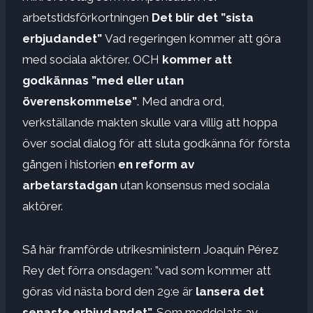
arbetstidsförkortningen
Det blir det ”sista
erbjudandet”
Vad regeringen kommer att göra
med sociala aktörer. OCH
kommer att
godkännas ”med eller utan
överenskommelse”
. Med andra ord,
verkställande makten skulle vara villig att hoppa
över social dialog för att sluta godkänna för första
gången i historien
en reform av
arbetarstadgan
utan konsensus med sociala
aktörer.
Så här framförde utrikesministern Joaquín Pérez
Rey det förra onsdagen: ”vad som kommer att
göras vid nästa bord den 29:e är
lansera det
senaste erbjudandet”.
Som meddelats av