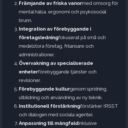
Främjande av friska vanor
med omsorg för
mental hälsa, ergonomi och psykosocial
brunn.
Integration av förebyggande i
företagsledning
fokuserat på små och
medelstora företag, frilansare och
administrationer.
Övervakning av specialiserade
enheter
förebyggande tjänster och
revisioner.
Förebyggande kultur
genom spridning,
utbildning och användning av ny teknik.
Institutionell förstärkning
förstärker IRSST
och dialogen med sociala agenter.
Anpassning till mångfald
inklusive