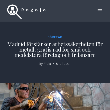
Skip
to
content
FÖRETAG
Madrid förstärker arbetssäkerheten för
metall: gratis råd för små och
medelstora företag och frilansare
By
Freja
8 juli 2025