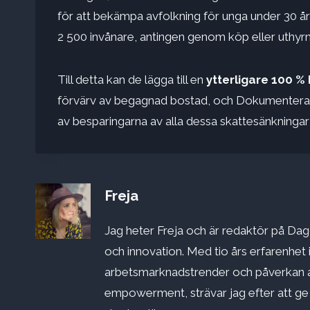
för att bekämpa avfolkning för unga under 30 
2 500 invånare, antingen genom köp eller uthyrn
Till detta kan de lägga till en
ytterligare 100 %
förvärv av begagnad bostad, och Dokumenterade 
av besparingarna av alla dessa skattesänkningar 
Freja
Jag heter Freja och är redaktör på Dago
och innovation. Med tio års erfarenhet 
arbetsmarknadstrender och påverkan a
empowerment, strävar jag efter att ge st