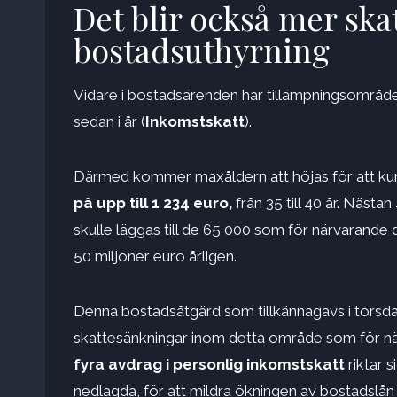
Det blir också mer ska
bostadsuthyrning
Vidare i bostadsärenden har tillämpningsområdet
sedan i år (
Inkomstskatt
).
Därmed kommer maxåldern att höjas för att ku
på upp till 1 234 euro,
från 35 till 40 år. Näst
skulle läggas till de 65 000 som för närvarande d
50 miljoner euro årligen.
Denna bostadsåtgärd som tillkännagavs i torsdag
skattesänkningar inom detta område som för nä
fyra avdrag i personlig inkomstskatt
riktar 
nedlagda, för att mildra ökningen av bostadslån