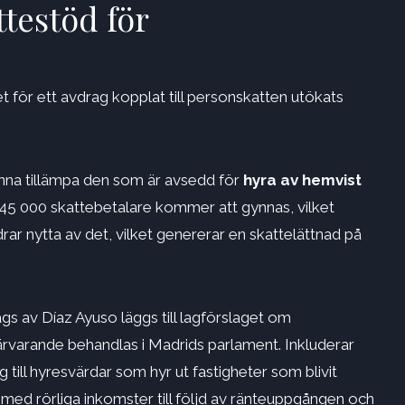
ttestöd för
 för ett avdrag kopplat till personskatten utökats
nna tillämpa den som är avsedd för
hyra av hemvist
an 45 000 skattebetalare kommer att gynnas, vilket
rar nytta av det, vilket genererar en skattelättnad på
s av Díaz Ayuso läggs till lagförslaget om
rvarande behandlas i Madrids parlament. Inkluderar
sig till hyresvärdar som hyr ut fastigheter som blivit
 med rörliga inkomster till följd av ränteuppgången och