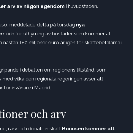
ler arv av någon egendom
i huvudstaden.
yuso, meddelade detta på torsdag
nya
er
och för uthyrning av bostäder som kommer att
å nästan 180 miljoner euro årligen för skattebetalarna i
ngripande i debatten om regionens tillstånd, som
tiv med vilka den regionala regeringen avser att
ar för invånare i Madrid.
ioner och arv
d, i arv och donation skatt
Bonusen kommer att