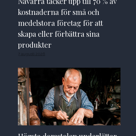
Navarra täcker upp till 70 % av
kostnaderna för små och
medelstora företag för att
skapa eller förbättra sina
produkter
7 augusti 2026
Högsta domstolen underlättar