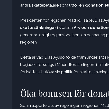
andra skattebetalare som utför en
donation el
Presidenten för regionen Madrid, Isabel Díaz A
skattesänkningar
i skatten
Arv och donation
generera, enligt regionstyrelsen, en besparing p
regionen.
Detta är vad Díaz Ayuso förde fram under sitt i
började i torsdags i Madridförsamlingen, i initia
fortsätta att utöka sin politik för skattesänkning
Öka bonusen för donat
Som rapporterats av regeringen i regionen Madri