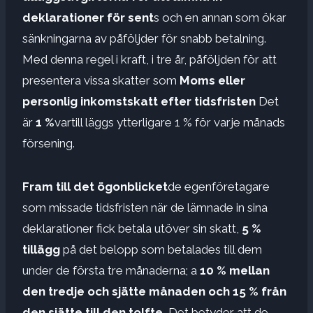
deklarationer för sent
s och en annan som ökar
sänkningarna av påföljder för snabb betalning.
Med denna regel i kraft, i tre år, påföljden för att
presentera vissa skatter som
Moms eller
personlig inkomstskatt efter tidsfristen
Det
är
1 %
vartill läggs ytterligare 1 % för varje månads
försening.
Fram till det ögonblicket
de egenföretagare
som missade tidsfristen när de lämnade in sina
deklarationer fick betala utöver sin skatt,
5 %
tillägg
på det belopp som betalades till dem
under de första tre månaderna; a
10 % mellan
den tredje och sjätte månaden och 15 % från
den sjätte till den tolfte.
Det betyder att de